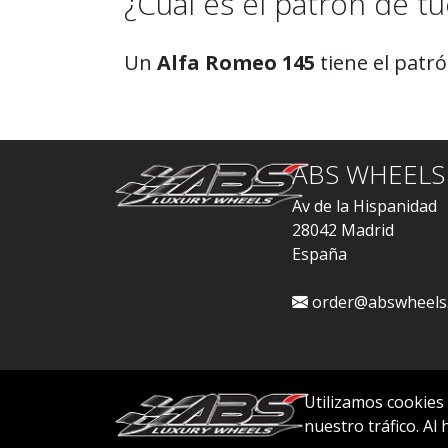
¿Cuál es el patrón de tu
Un
Alfa Romeo 145
tiene el patr
ABS WHEELS
Av de la Hispanidad
28042 Madrid
España
order@abswheels
Utilizamos cookies
nuestro tráfico. Al