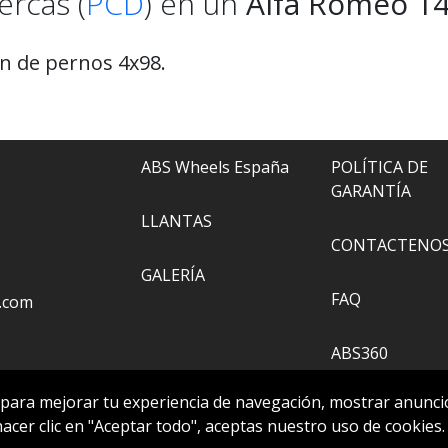
ercas (
PCD
) en un
Alfa Romeo 1
ón de pernos 4x98.
ABS Wheels España
POLÍTICA DE
GARANTÍA
LLANTAS
CONTACTENO
GALERÍA
FAQ
.com
ABS360
 para mejorar tu experiencia de navegación, mostrar anuncio
HERRAMIENTA
 hacer clic en "Aceptar todo", aceptas nuestro uso de cookies