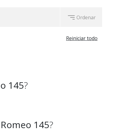
Ordenar
Reiniciar todo
o 145
?
a Romeo 145
?