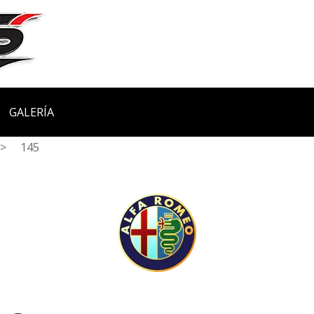
GALERÍA
>
145