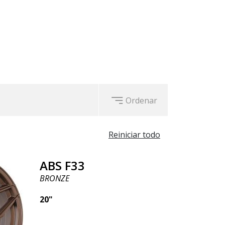
K, BRONZE, HYPER BLACK, SILVER.
Ordenar
Reiniciar todo
ABS F33
BRONZE
20"