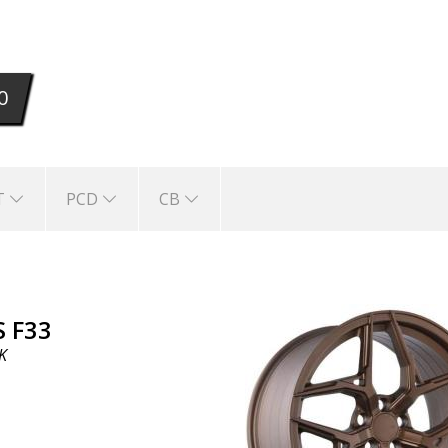
Está disponible en los siguientes colores: BLAC
0
T
PCD
CB
S F33
K