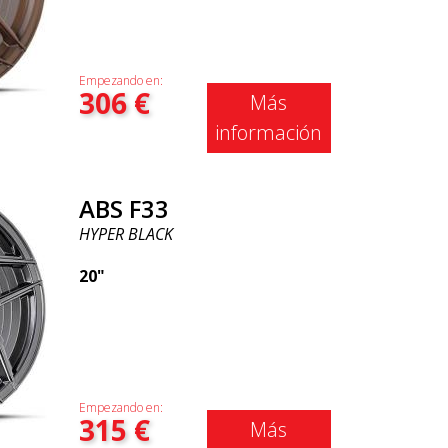
Empezando en:
306
€
Más
información
ABS F33
HYPER BLACK
20"
Empezando en:
315
€
Más