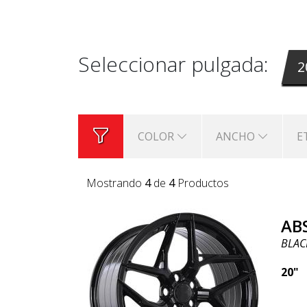
están disponibles en 20 pulgadas. 
Seleccionar pulgada:
2
COLOR
ANCHO
E
Mostrando
4
de
4
Productos
AB
BLAC
20"