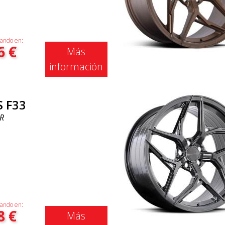
ando en:
6
€
Más
información
S F33
R
ando en:
8
€
Más