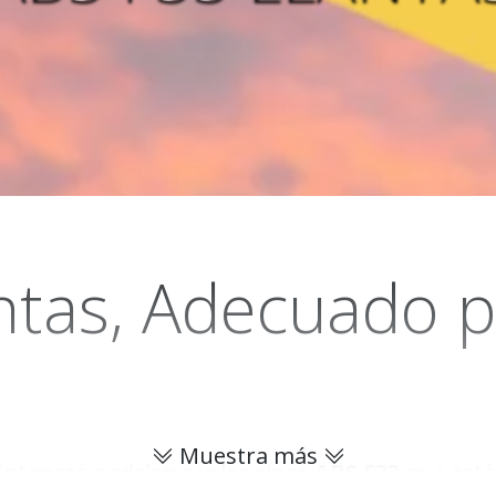
ntas, Adecuado p
Muestra más
Entonces podrían ser los rines
ABS F33
que está