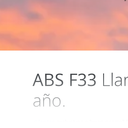
ABS
F33
Lla
año.
¿
Llantas
exclusivos a buen precio? 