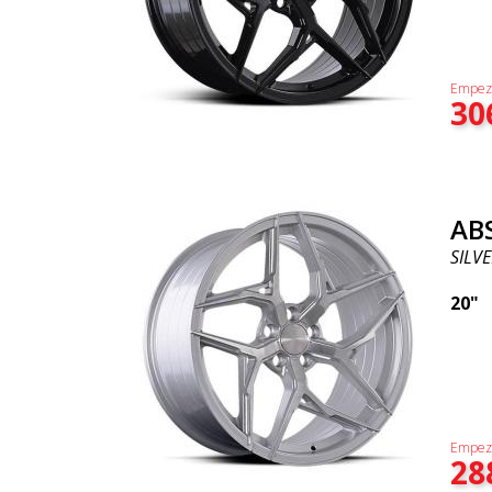
Empez
30
AB
SILVE
20"
Empez
28