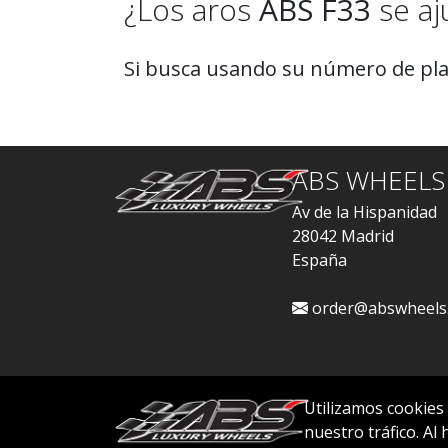
¿Los aros
ABS F33
se aj
Si busca usando su número de plac
ABS WHEELS
Av de la Hispanidad
28042 Madrid
España
order@abswheels
Utilizamos cookies
nuestro tráfico. Al