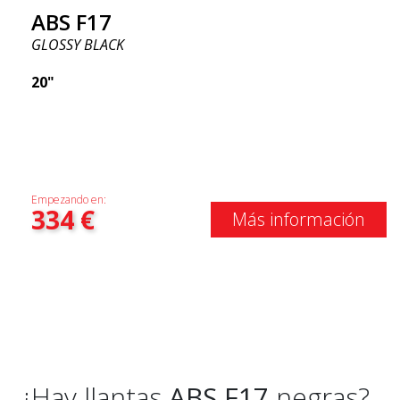
ABS F17
GLOSSY BLACK
20"
Empezando en:
334
€
Más información
¿Hay llantas
ABS F17
negras?