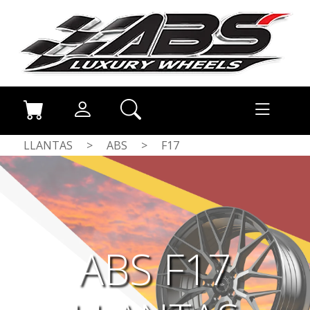
LLANTAS
>
ABS
>
F17
ABS F17