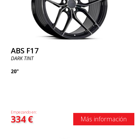
ABS F17
DARK TINT
20"
Empezando en:
334
€
Más información