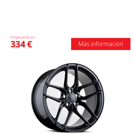
Empezando en:
334
€
Más información