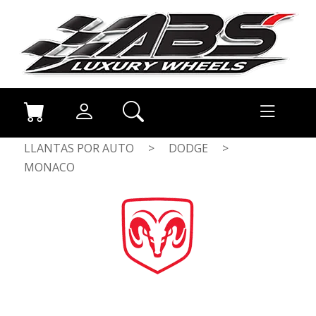
LLANTAS POR AUTO
>
DODGE
>
MONACO