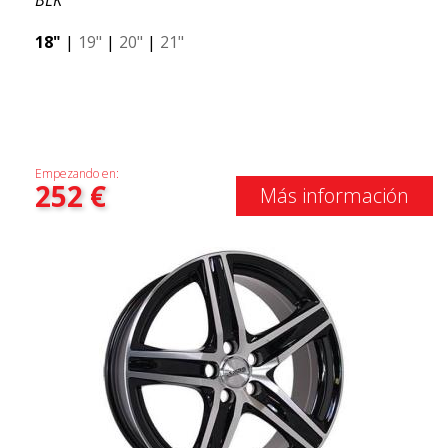
BLK
18"
|
19"
|
20"
|
21"
Empezando en:
252
€
Más información