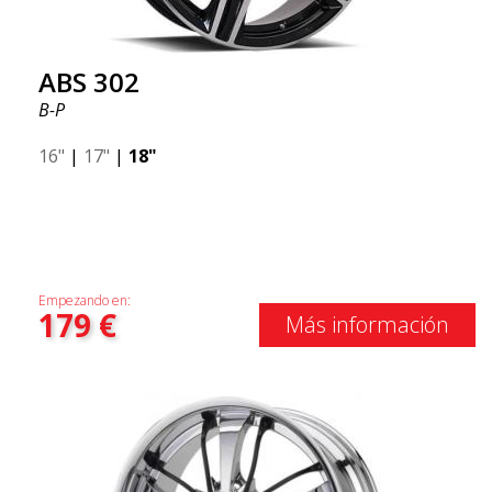
ABS 302
B-P
16"
|
17"
|
18"
Empezando en:
179
€
Más información