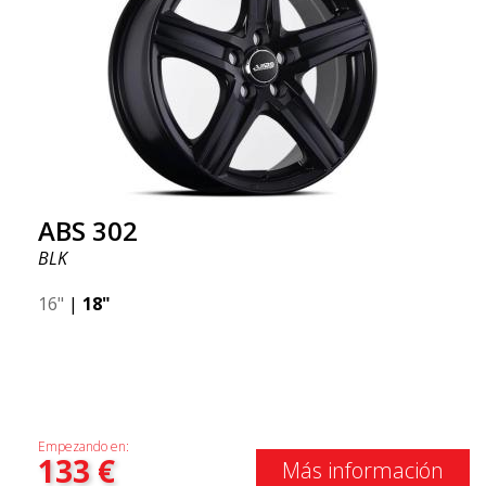
ABS 302
BLK
16"
|
18"
Empezando en:
133
€
Más información