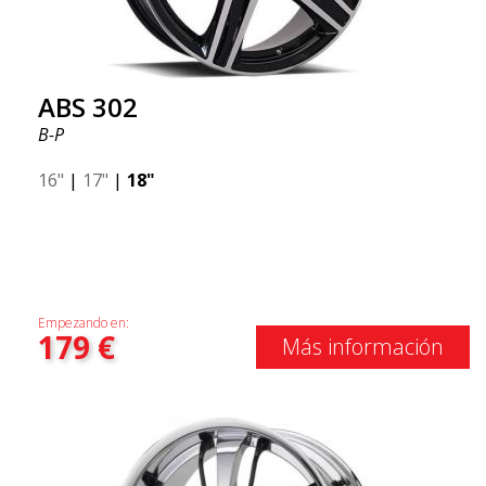
ABS 302
B-P
16"
|
17"
|
18"
Empezando en:
179
€
Más información