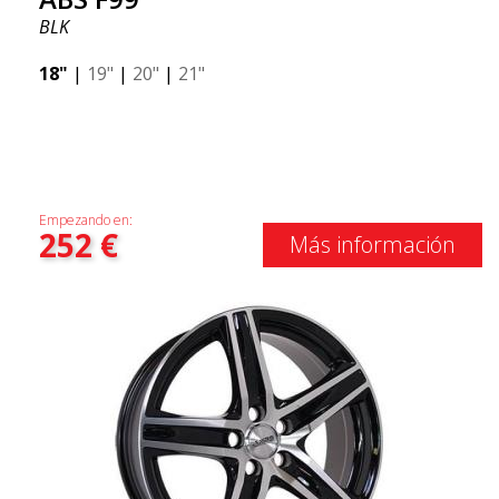
BLK
18"
|
19"
|
20"
|
21"
Empezando en:
252
€
Más información