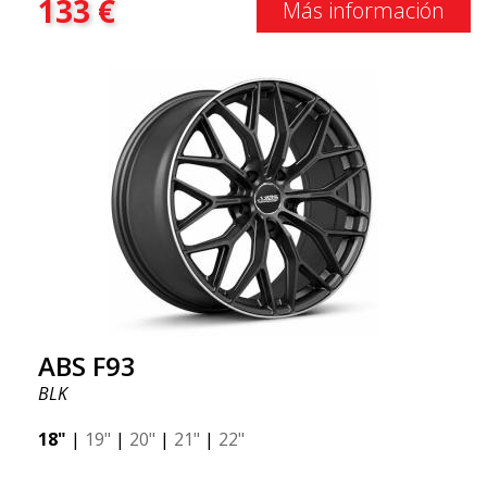
133
€
Más información
ABS F93
BLK
18"
|
19"
|
20"
|
21"
|
22"