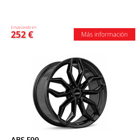
Empezando en:
252
€
Más información
ABS F99