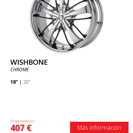
WISHBONE
CHROME
18"
|
20"
Empezando en:
407
€
Más información