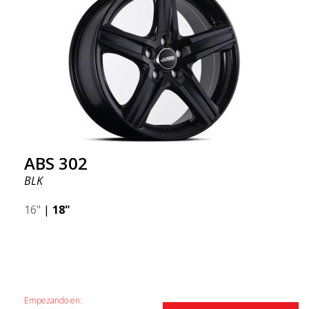
ABS 302
BLK
16"
|
18"
Empezando en: