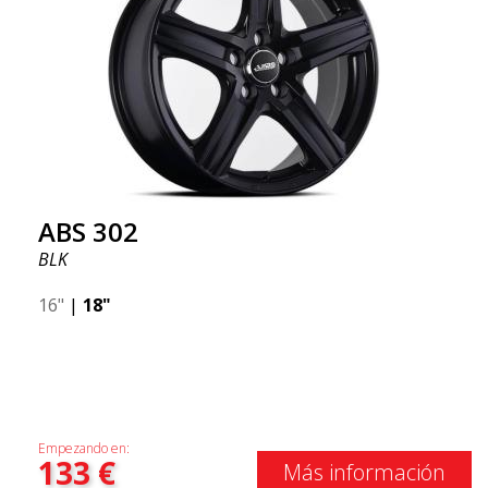
ABS 302
BLK
16"
|
18"
Empezando en:
133
€
Más información