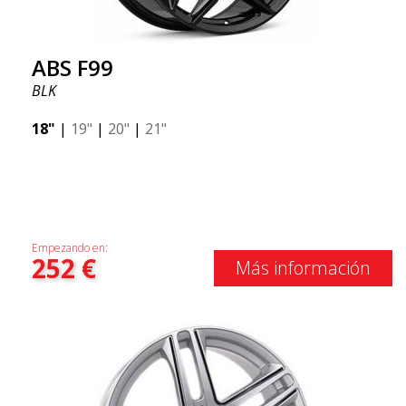
ABS F99
BLK
18"
|
19"
|
20"
|
21"
Empezando en:
252
€
Más información