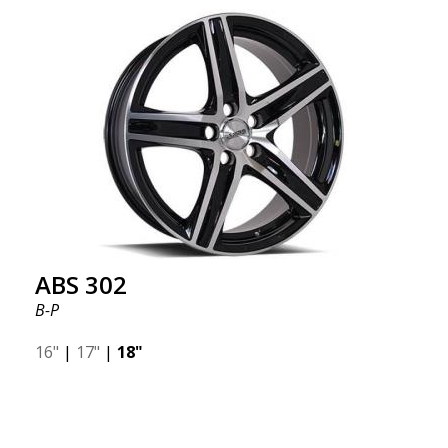
ABS 302
B-P
16"
|
17"
|
18"