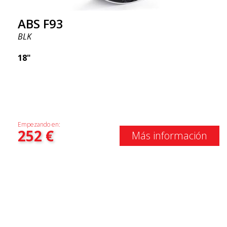
ABS F93
BLK
18"
Empezando en:
252
€
Más información