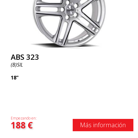
ABS 323
(B)SIL
18"
Empezando en:
188
€
Más información