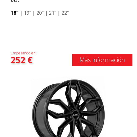
BLK
18"
|
19"
|
20"
|
21"
|
22"
Empezando en:
252
€
Más información