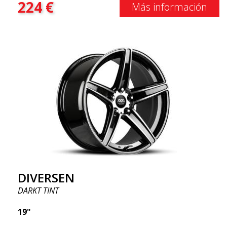
224
€
Más información
DIVERSEN
DARKT TINT
19"