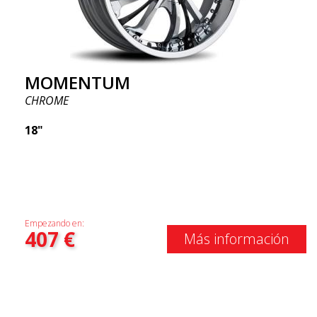
MOMENTUM
CHROME
18"
Empezando en:
407
€
Más información