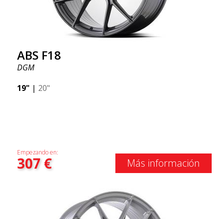
ABS F18
DGM
19"
|
20"
Empezando en:
307
€
Más información