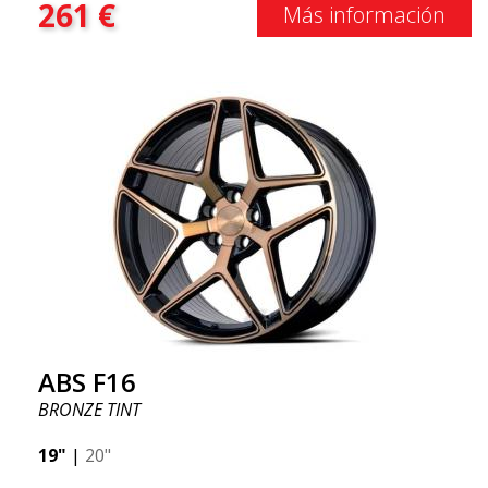
261
€
Más información
ABS F16
BRONZE TINT
19"
|
20"