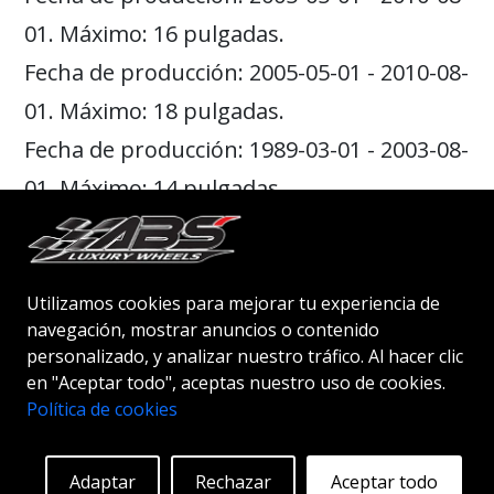
01. Máximo: 16 pulgadas.
Fecha de producción: 2005-05-01 - 2010-08-
01. Máximo: 18 pulgadas.
Fecha de producción: 1989-03-01 - 2003-08-
01. Máximo: 14 pulgadas.
¿Qué
ET
se recomienda para
las ruedas de un
Suzuki
Utilizamos cookies para mejorar tu experiencia de
navegación, mostrar anuncios o contenido
Swift
?
personalizado, y analizar nuestro tráfico. Al hacer clic
en "Aceptar todo", aceptas nuestro uso de cookies.
Depende del año en el que se produjo el
Política de cookies
coche.
Adaptar
Rechazar
Aceptar todo
Fecha de producción: 2017-12-01 - Todavía