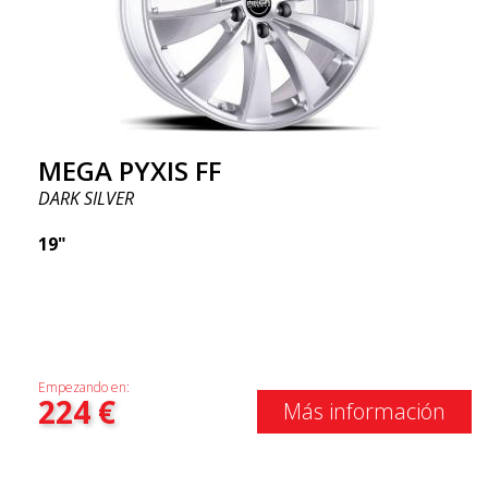
MEGA PYXIS FF
DARK SILVER
19"
Empezando en:
224
€
Más información