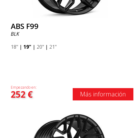
ABS F99
BLK
18"
|
19"
|
20"
|
21"
Empezando en:
252
€
Más información