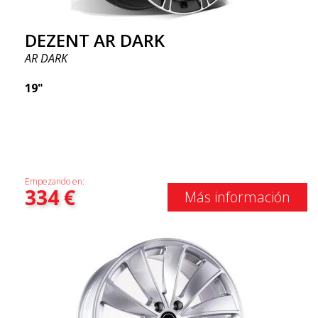
DEZENT AR DARK
AR DARK
19"
Empezando en:
334
€
Más información