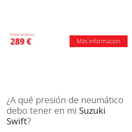
Empezando en:
289
€
Más información
¿A qué presión de neumático
debo tener en mi
Suzuki
Swift
?