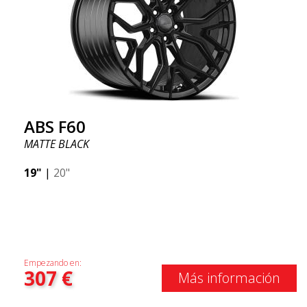
ABS F60
MATTE BLACK
19"
|
20"
Empezando en:
307
€
Más información