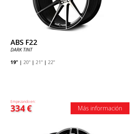
ABS F22
DARK TINT
19"
|
20"
|
21"
|
22"
Empezando en:
334
€
Más información