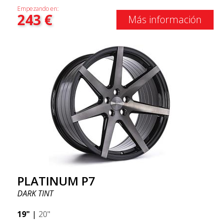
Empezando en:
243
€
Más información
PLATINUM P7
DARK TINT
19"
|
20"