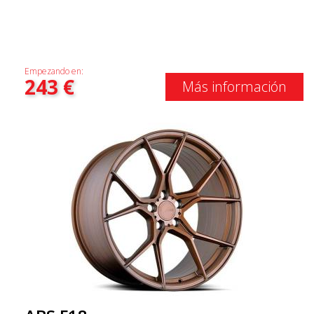
Empezando en:
243
€
Más información