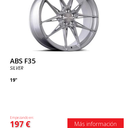
ABS F35
SILVER
19"
Empezando en:
197
€
Más información