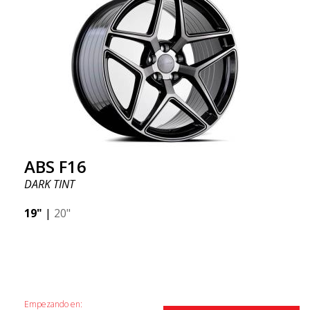
ABS F16
DARK TINT
19"
|
20"
Empezando en: