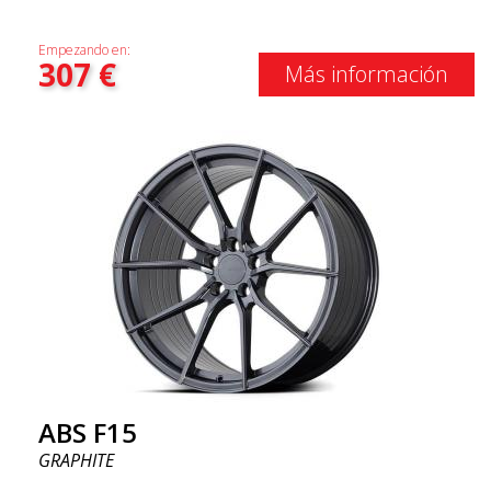
Empezando en:
307
€
Más información
ABS F15
GRAPHITE