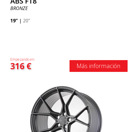
ABS F18
BRONZE
19"
|
20"
Empezando en:
316
€
Más información