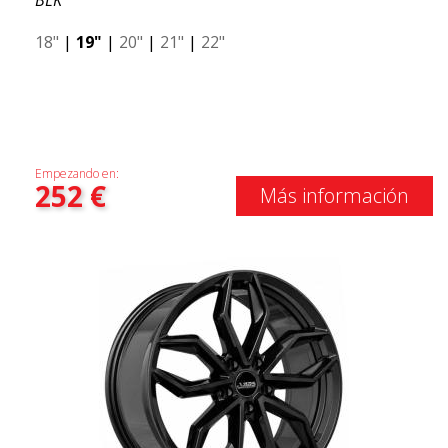
BLK
18"
|
19"
|
20"
|
21"
|
22"
Empezando en:
252
€
Más información