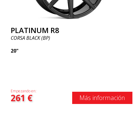
PLATINUM R8
CORSA BLACK (BP)
20"
Empezando en:
261
€
Más información