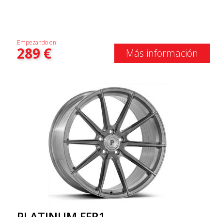
Empezando en:
289
€
Más información
PLATINUM FFR1