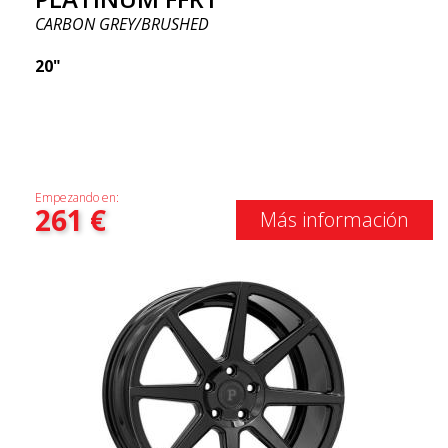
CARBON GREY/BRUSHED
20"
Empezando en:
261
€
Más información