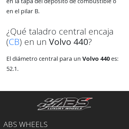
en la tapa del depósito de combustible o
en el pilar B.
¿Qué taladro central encaja
(
CB
) en un
Volvo 440
?
El diámetro central para un
Volvo 440
es:
52.1.
ABS WHEELS