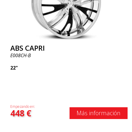
ABS CAPRI
E008CH-B
22"
Empezando en:
448
€
Más información