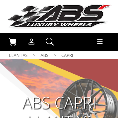
LLANTAS
>
ABS
>
CAPRI
ABS CAPRI