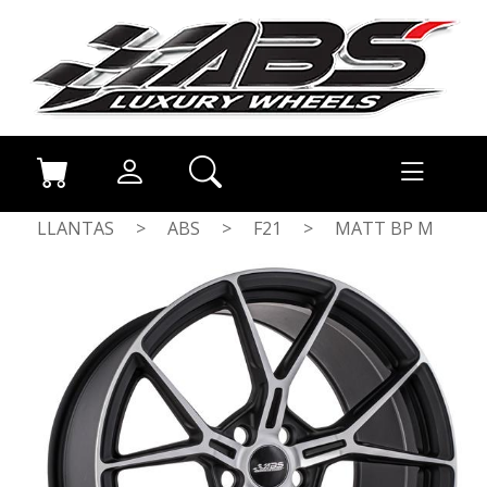
LLANTAS
>
ABS
>
F21
>
MATT BP M