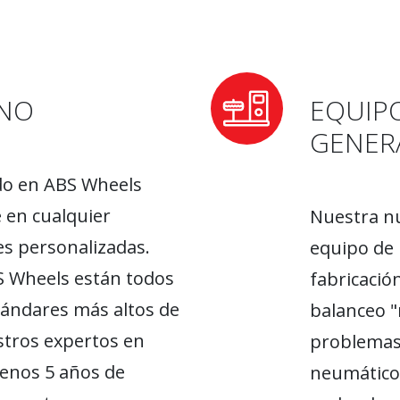
RNO
EQUIP
GENER
do en ABS Wheels
 en cualquier
Nuestra nu
s personalizadas.
equipo de 
BS Wheels están todos
fabricación
ándares más altos de
balanceo "
stros expertos en
problemas
enos 5 años de
neumáticos