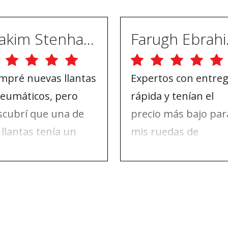
Joakim Stenhammar
Far
mpré nuevas llantas
Expertos con entre
neumáticos, pero
rápida y tenían el
scubrí que una de
precio más bajo par
 llantas tenía un
mis ruedas de
ño en la pintura. Me
invierno. Nada de q
se en contacto con
quejarse, solo para
 Wheels y ellos lo
recomendar.
solvieron todo.