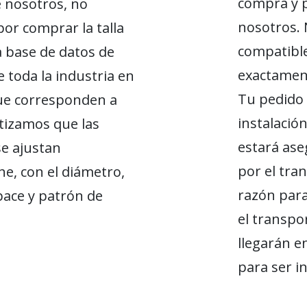
compra y p
e nosotros, no
nosotros.
or comprar la talla
compatible
 base de datos de
exactament
 toda la industria en
Tu pedido 
ue corresponden a
instalació
tizamos que las
estará ase
se ajustan
por el tran
e, con el diámetro,
razón par
ace y patrón de
el transpo
llegarán en
para ser i