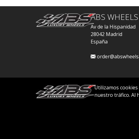
ABS WHEELS
Av de la Hispanidad
28042 Madrid
España
order@abswheels
Utilizamos cookies
nuestro tráfico. Al
© 2026 ABS WHEELS - Todos los derechos re