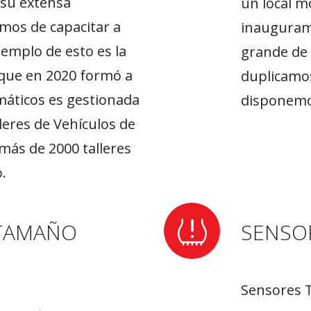
 su extensa
un local m
mos de capacitar a
inauguram
emplo de esto es la
grande de 
que en 2020 formó a
duplicamos
máticos es gestionada
disponemos
leres de Vehículos de
más de 2000 talleres
.
TAMAÑO
SENSO
Sensores T