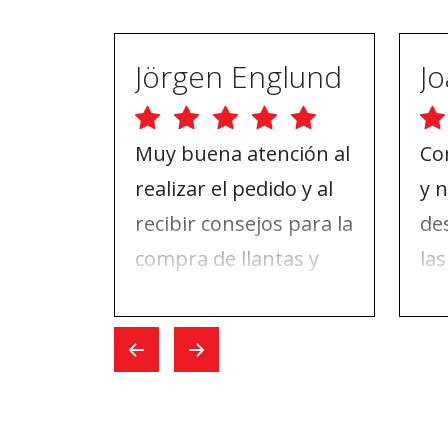
Jörgen Englund
Muy buena atención al
Co
realizar el pedido y al
y 
recibir consejos para la
de
compra de llantas y
las
ruedas. El día que fui a
da
hacer el cambio, todo
pu
fue rápido.
ABS
re