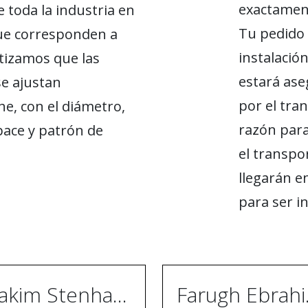
exactament
 toda la industria en
Tu pedido 
ue corresponden a
instalació
tizamos que las
estará ase
se ajustan
por el tran
e, con el diámetro,
razón par
ace y patrón de
el transpo
llegarán en
para ser i
Joakim Stenhammar
Far