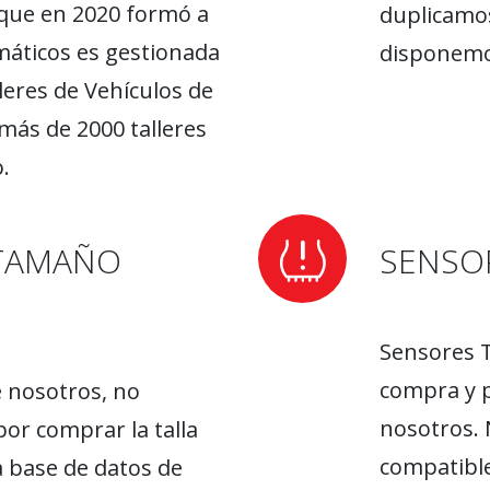
que en 2020 formó a
duplicamos
máticos es gestionada
disponemos
leres de Vehículos de
más de 2000 talleres
.
TAMAÑO
SENSO
Sensores T
compra y p
e nosotros, no
nosotros.
or comprar la talla
compatible
 base de datos de