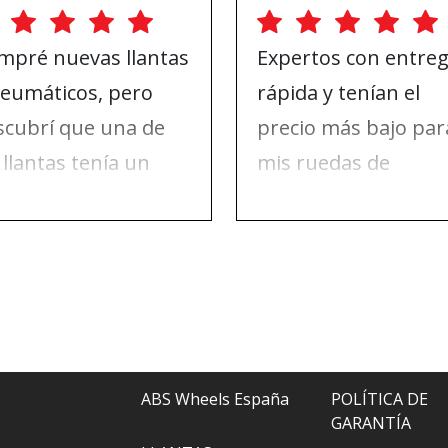
mpré nuevas llantas
Expertos con entre
neumáticos, pero
rápida y tenían el
scubrí que una de
precio más bajo par
 llantas tenía un
mis ruedas de
ño en la pintura. Me
invierno. Nada de q
se en contacto con
quejarse, solo para
 Wheels y ellos lo
recomendar.
solvieron todo.
ABS Wheels España
POLÍTICA DE
GARANTÍA