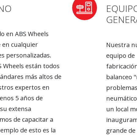
RNO
EQUIP
GENER
do en ABS Wheels
 en cualquier
Nuestra nu
s personalizadas.
equipo de 
BS Wheels están todos
fabricación
ándares más altos de
balanceo "
stros expertos en
problemas
enos 5 años de
neumáticos
 su extensa
un local m
mos de capacitar a
inauguram
emplo de esto es la
grande de 