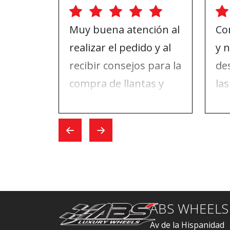
Muy buena atención al
Co
realizar el pedido y al
y 
recibir consejos para la
de
compra de llantas y
las
ruedas. El día que fui a
da
hacer el cambio, todo
pu
fue rápido.
ABS
re
ABS WHEELS
Av de la Hispanidad