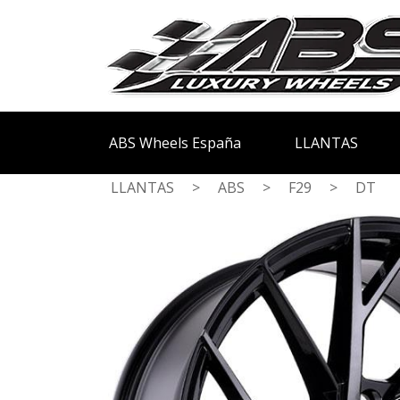
ABS Wheels España
LLANTAS
LLANTAS
>
ABS
>
F29
>
DT