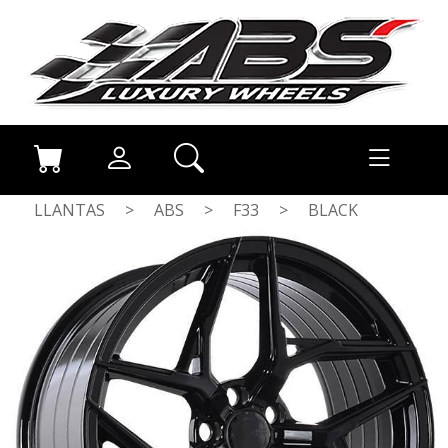
LLANTAS
>
ABS
>
F33
>
BLACK