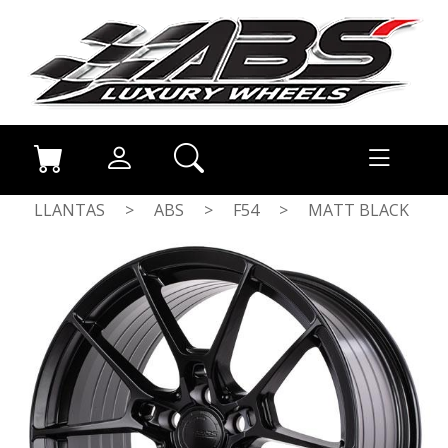
LLANTAS
>
ABS
>
F54
>
MATT BLACK