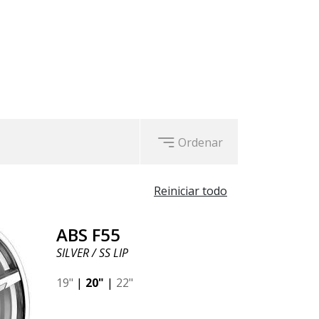
guientes colores: BLACK / SS LIP,
Ordenar
Reiniciar todo
ABS F55
SILVER / SS LIP
19"
|
20"
|
22"