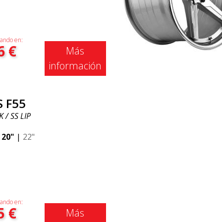
ando en:
6
€
Más
información
S F55
 / SS LIP
|
20"
|
22"
ando en:
5
€
Más