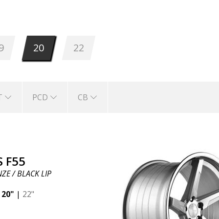
19 hasta 22 pulgadas. Está disponible en los si
.
9
20
22
T
PCD
CB
S F55
ZE / BLACK LIP
|
20"
|
22"