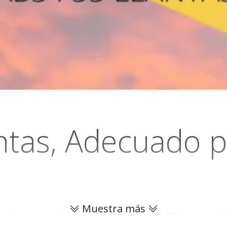
ntas, Adecuado p
Muestra más
Entonces podrían ser los rines
ABS F55
que está