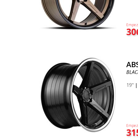
Empez
30
AB
BLACK
19"
Empez
31