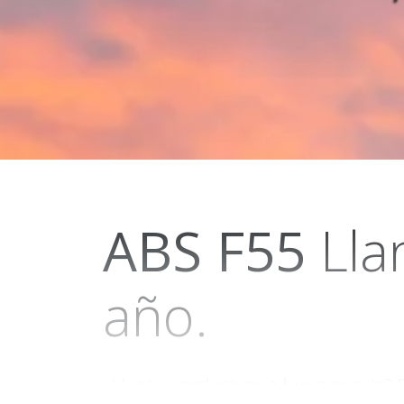
ABS
F55
Lla
año.
¿
Llantas
exclusivos a buen precio? 