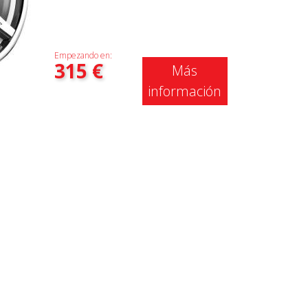
Empezando en:
315
€
Más
información