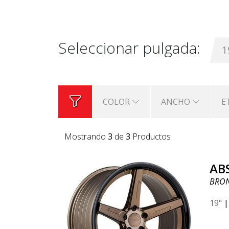
están disponibles en tamaños desde 
BRONZE / BLACK LIP, SILVER / SS LIP
Seleccionar pulgada:
1
COLOR
ANCHO
E
Mostrando
3
de
3
Productos
AB
BRON
19"