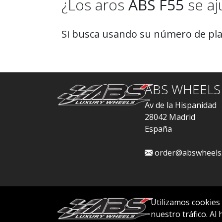
¿Los aros
ABS F55
se aj
Si busca usando su número de plac
ABS WHEELS
Av de la Hispanidad
28042 Madrid
España
order@abswheels
Utilizamos cookies
nuestro tráfico. Al