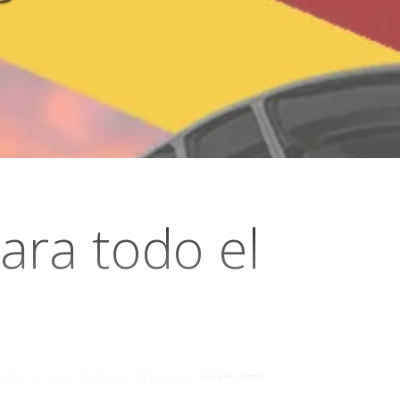
ara todo el
s buscando! Las llantas
ABS F55