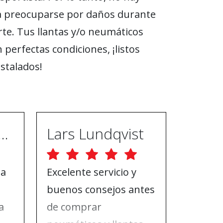
a preocuparse por daños durante
rte. Tus llantas y/o neumáticos
 perfectas condiciones, ¡listos
nstalados!
ugh Ebrahimpur
Lars Lundqvist
ga
Excelente servicio y
Buena 
buenos consejos antes
toda la
a
de comprar
que nec