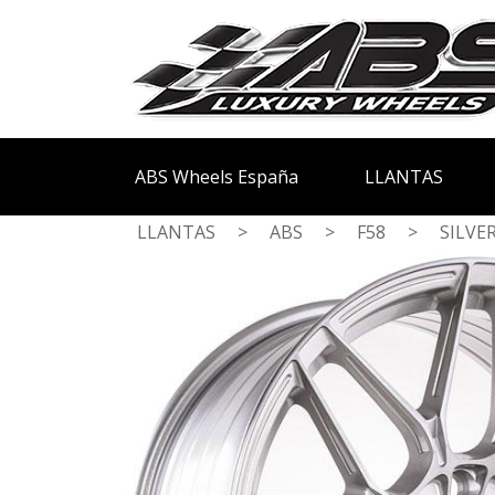
ABS Wheels España
LLANTAS
LLANTAS
>
ABS
>
F58
>
SILVE