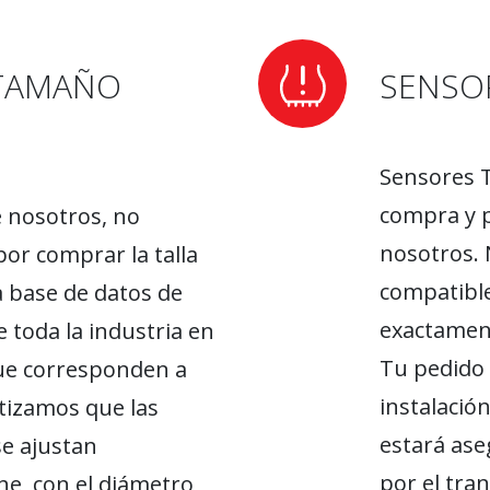
TAMAÑO
SENSO
Sensores T
compra y p
e nosotros, no
nosotros.
or comprar la talla
compatible
 base de datos de
exactament
 toda la industria en
Tu pedido 
ue corresponden a
instalació
tizamos que las
estará ase
se ajustan
por el tran
e, con el diámetro,