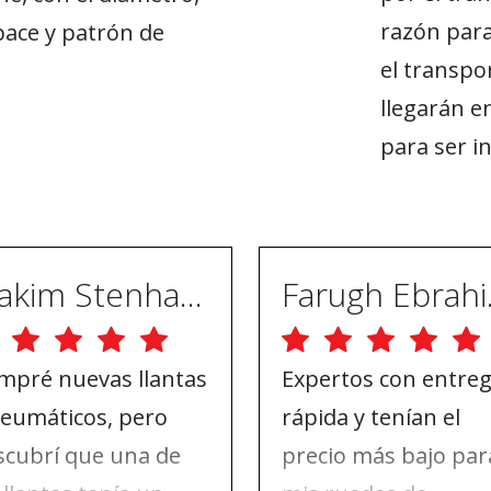
razón par
ace y patrón de
el transpo
llegarán en
para ser i
Joakim Stenhammar
Far
mpré nuevas llantas
Expertos con entre
neumáticos, pero
rápida y tenían el
scubrí que una de
precio más bajo par