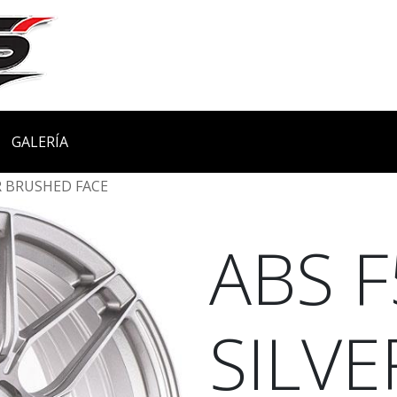
GALERÍA
R BRUSHED FACE
ABS F
SILVE