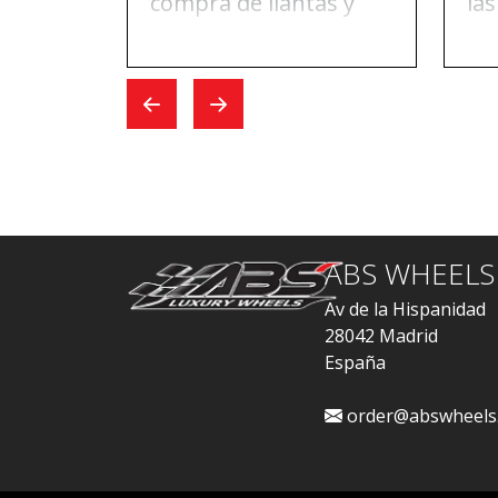
compra de llantas y
las
ruedas. El día que fui a
da
hacer el cambio, todo
pu
fue rápido.
ABS
re
ABS WHEELS
Av de la Hispanidad
28042 Madrid
España
order@abswheels