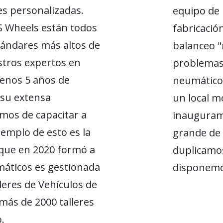
s personalizadas.
equipo de 
BS Wheels están todos
fabricación
ándares más altos de
balanceo "
stros expertos en
problemas
enos 5 años de
neumáticos
 su extensa
un local m
mos de capacitar a
inauguram
emplo de esto es la
grande de 
que en 2020 formó a
duplicamos
máticos es gestionada
disponemos
leres de Vehículos de
más de 2000 talleres
.