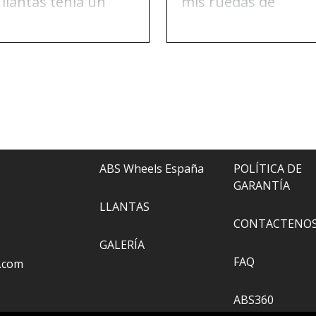
 llantas tenía un
mis ruedas de
ño en la pintura. Me
invierno. Nada de q
se en contacto con
quejarse, solo para
 Wheels y ellos lo
recomendar.
solvieron todo.
ABS Wheels España
POLÍTICA DE
GARANTÍA
LLANTAS
CONTACTENO
GALERÍA
FAQ
.com
ABS360