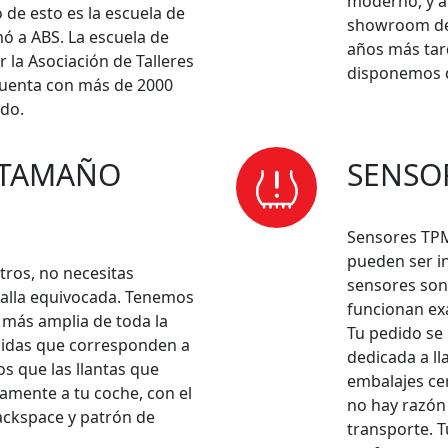
moderno, y a
 de esto es la escuela de
showroom de 
ó a ABS. La escuela de
años más tar
 la Asociación de Talleres
disponemos d
cuenta con más de 2000
ldo.
 TAMAÑO
SENSO
Sensores TPM
pueden ser i
tros, no necesitas
sensores son 
talla equivocada. Tenemos
funcionan ex
 más amplia de toda la
Tu pedido se 
didas que corresponden a
dedicada a l
s que las llantas que
embalajes cer
amente a tu coche, con el
no hay razón
ackspace y patrón de
transporte. T