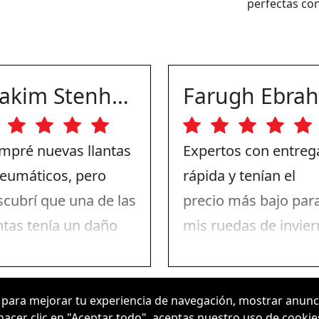
perfectas con
Joakim Stenhammar
mpré nuevas llantas
Expertos con entreg
neumáticos, pero
rápida y tenían el
scubrí que una de las
precio más bajo par
ntas tenía un daño
mis ruedas de invier
la pintura. Me puse
Nada de qué quejars
 contacto con ABS
solo para recomenda
els y ellos lo
 para mejorar tu experiencia de navegación, mostrar anunci
 hacer clic en "Aceptar todo", aceptas nuestro uso de cookie