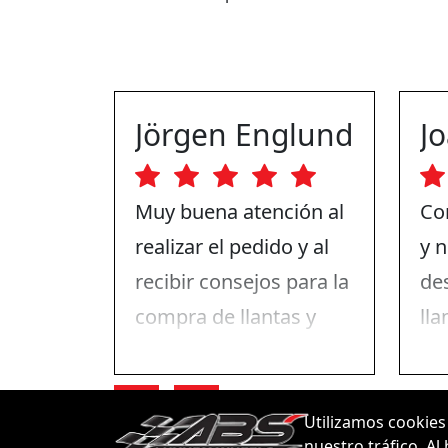
Jörgen Englund
Muy buena atención al
Co
realizar el pedido y al
y 
recibir consejos para la
de
compra de llantas y
lla
ruedas. El día que fui a
en 
hacer el cambio, todo
en
fue rápido.
Whe
Utilizamos cookies
nuestro tráfico. Al