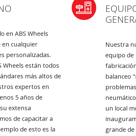
RNO
EQUIP
GENER
do en ABS Wheels
 en cualquier
Nuestra nu
s personalizadas.
equipo de 
BS Wheels están todos
fabricación
ándares más altos de
balanceo "
stros expertos en
problemas
enos 5 años de
neumáticos
 su extensa
un local m
mos de capacitar a
inauguram
emplo de esto es la
grande de 