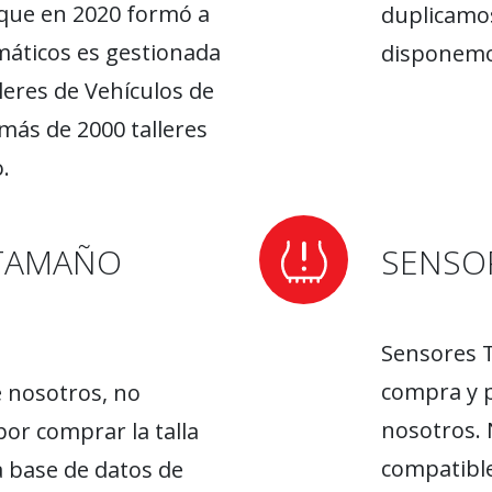
que en 2020 formó a
duplicamos
máticos es gestionada
disponemos
leres de Vehículos de
más de 2000 talleres
.
TAMAÑO
SENSO
Sensores T
compra y p
e nosotros, no
nosotros.
or comprar la talla
compatible
 base de datos de