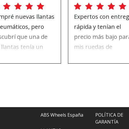
mpré nuevas llantas
Expertos con entre
neumáticos, pero
rápida y tenían el
scubrí que una de
precio más bajo par
 llantas tenía un
mis ruedas de
ño en la pintura. Me
invierno. Nada de q
se en contacto con
quejarse, solo para
 Wheels y ellos lo
recomendar.
solvieron todo.
ABS Wheels España
POLÍTICA DE
GARANTÍA