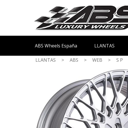
ABS Wheels España
LLANTAS
LLANTAS
>
ABS
>
WEB
>
S P