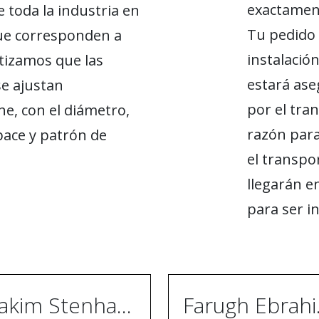
exactament
 toda la industria en
Tu pedido 
ue corresponden a
instalació
tizamos que las
estará ase
se ajustan
por el tran
e, con el diámetro,
razón par
ace y patrón de
el transpo
llegarán en
para ser i
Joakim Stenhammar
Far