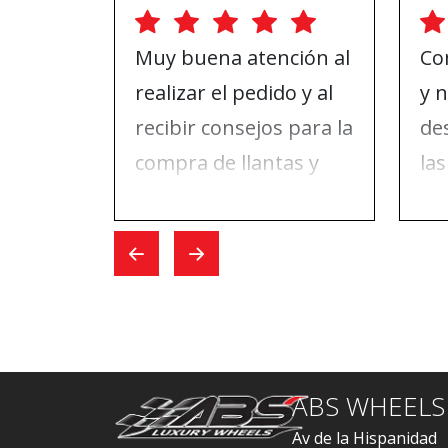
Muy buena atención al
Co
realizar el pedido y al
y 
recibir consejos para la
de
compra de llantas y
las
ruedas. El día que fui a
da
hacer el cambio, todo
pu
fue rápido.
ABS
re
ABS WHEELS
Av de la Hispanidad