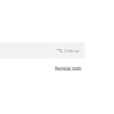
 disponibles en 22 pulgadas. El
olor PLATINUM BLACK.
Ordenar
Reiniciar todo