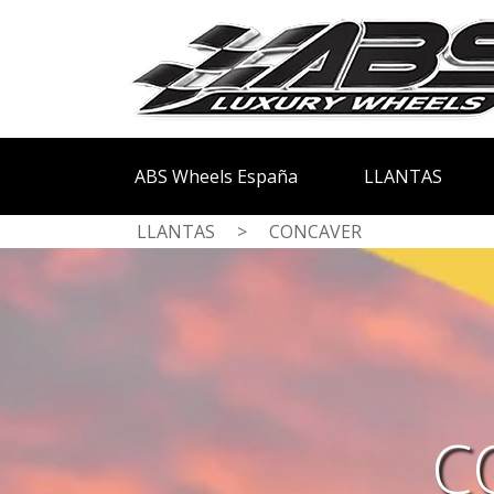
ABS Wheels España
LLANTAS
LLANTAS
>
CONCAVER
C