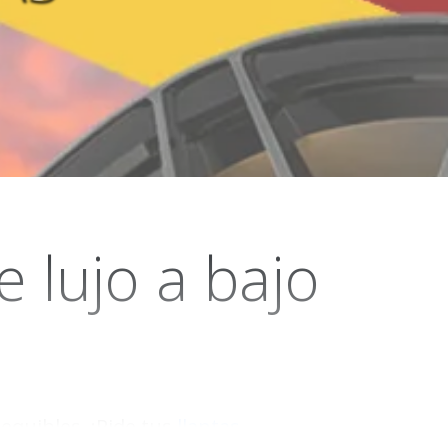
de lujo a bajo
equibles. ¡Pide tus
llantas