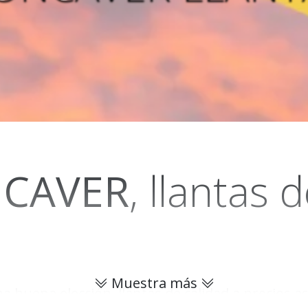
CAVER
, llantas 
Muestra más
 buena elección, llantas de calidad a precios as