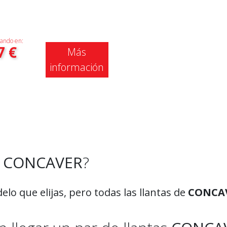
ando en:
7
€
Más
información
a
CONCAVER
?
lo que elijas, pero todas las llantas de
CONCA