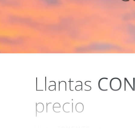
Llantas
CON
precio
Llantas
CONCAVER
son siempre una