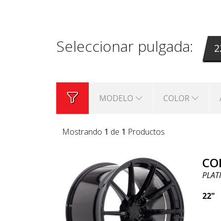
CONCAVER
aquí en abswheels.es y 
modelo que estamos vendiendo ah
Seleccionar pulgada:
2
MODELO
COLOR
Mostrando
1
de
1
Productos
CO
PLAT
22"