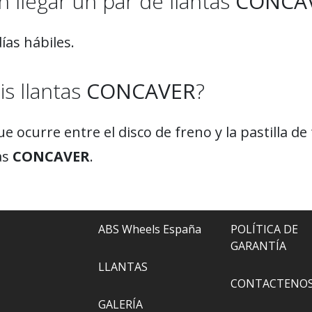
 llegar un par de llantas
CONCA
ías hábiles.
is llantas
CONCAVER
?
e ocurre entre el disco de freno y la pastilla de 
as
CONCAVER
.
ABS Wheels España
POLÍTICA DE
GARANTÍA
LLANTAS
CONTACTENO
GALERÍA