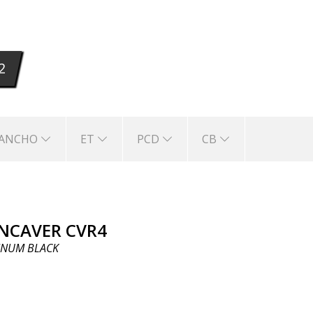
el envío está incluido! Llantas
CONCAVER
están
ora se llama
CONCAVER
CVR4. Disponible en c
2
ANCHO
ET
PCD
CB
NCAVER CVR4
INUM BLACK