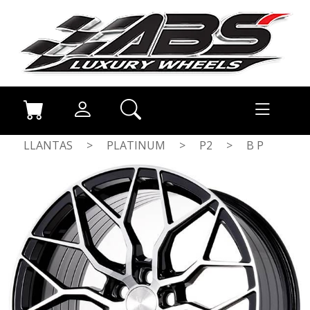
LLANTAS
>
PLATINUM
>
P2
>
B P