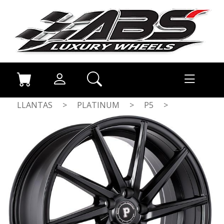
LLANTAS
>
PLATINUM
>
P5
>
MATT BLACK