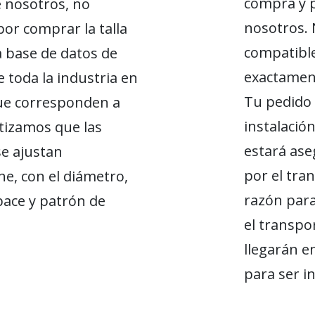
compra y p
e nosotros, no
nosotros.
or comprar la talla
compatible
 base de datos de
exactament
 toda la industria en
Tu pedido 
ue corresponden a
instalació
tizamos que las
estará ase
se ajustan
por el tran
e, con el diámetro,
razón par
ace y patrón de
el transpo
llegarán en
para ser i