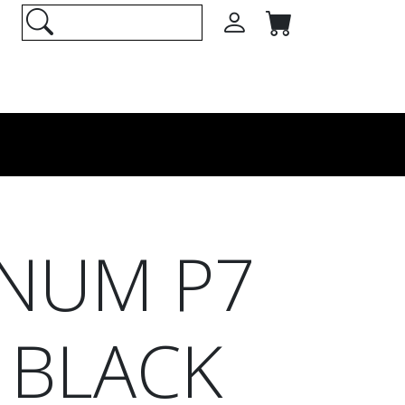
INUM P7
 BLACK