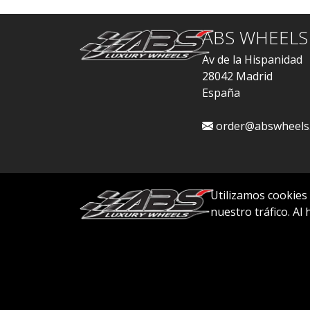
ABS WHEELS
Av de la Hispanidad
28042 Madrid
España
order@abswheels
Utilizamos cookies
nuestro tráfico. Al
© 2026 ABS WHEELS - Todos los derechos re