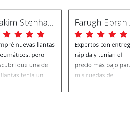
Joakim Stenhammar
Far
mpré nuevas llantas
Expertos con entre
neumáticos, pero
rápida y tenían el
scubrí que una de
precio más bajo par
 llantas tenía un
mis ruedas de
ño en la pintura. Me
invierno. Nada de q
se en contacto con
quejarse, solo para
 Wheels y ellos lo
recomendar.
solvieron todo.