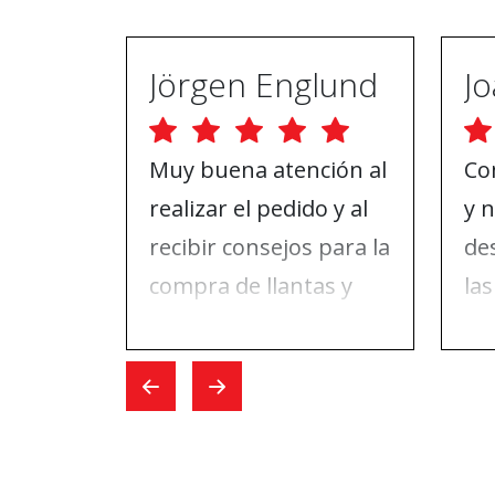
Jörgen Englund
Muy buena atención al
Co
realizar el pedido y al
y 
recibir consejos para la
de
compra de llantas y
las
ruedas. El día que fui a
da
hacer el cambio, todo
pu
fue rápido.
ABS
re