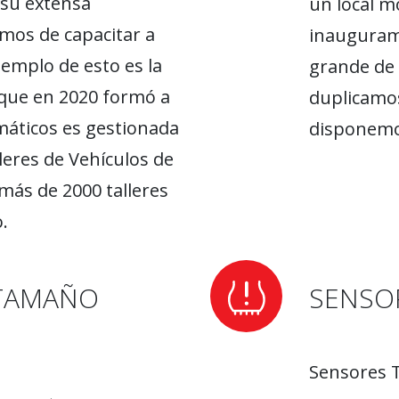
 su extensa
un local m
mos de capacitar a
inauguram
emplo de esto es la
grande de 
que en 2020 formó a
duplicamos
máticos es gestionada
disponemos
leres de Vehículos de
más de 2000 talleres
.
TAMAÑO
SENSO
Sensores T