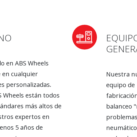
RNO
EQUIP
GENER
do en ABS Wheels
 en cualquier
Nuestra nu
s personalizadas.
equipo de 
BS Wheels están todos
fabricación
ándares más altos de
balanceo "
stros expertos en
problemas
enos 5 años de
neumáticos