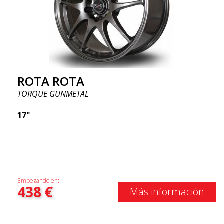
ROTA ROTA
TORQUE GUNMETAL
17"
Empezando en:
438
€
Más información