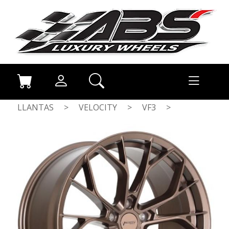
LLANTAS
>
VELOCITY
>
VF3
>
MATT BRONZE