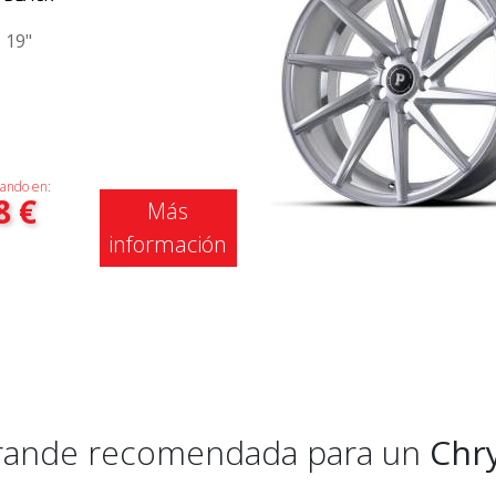
|
19"
ando en:
8
€
Más
información
 grande recomendada para un
Chry