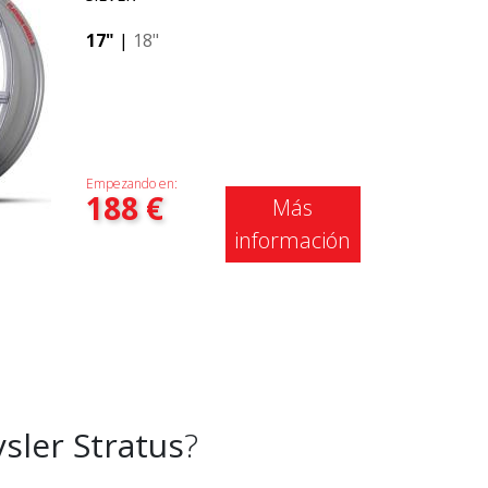
17"
|
18"
Empezando en:
188
€
Más
información
sler Stratus
?