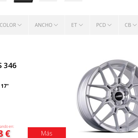
COLOR
ANCHO
ET
PCD
CB
S 346
|
17"
ando en:
8
€
Más