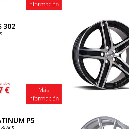
información
S 302
K
ando en:
7
€
Más
información
ATINUM P5
 BLACK