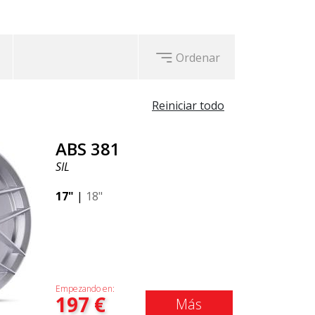
Ordenar
Reiniciar todo
ABS 381
SIL
17"
|
18"
Empezando en:
197
€
Más