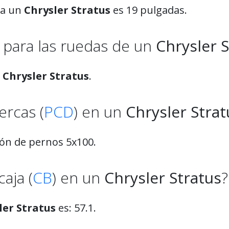
ra un
Chrysler Stratus
es 19 pulgadas.
para las ruedas de un
Chrysler 
n
Chrysler Stratus
.
ercas (
PCD
) en un
Chrysler Strat
rón de pernos 5x100.
aja (
CB
) en un
Chrysler Stratus
?
ler Stratus
es: 57.1.