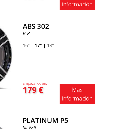
información
ABS 302
B-P
16"
|
17"
|
18"
Empezando en:
179
€
Más
información
PLATINUM P5
SILVER