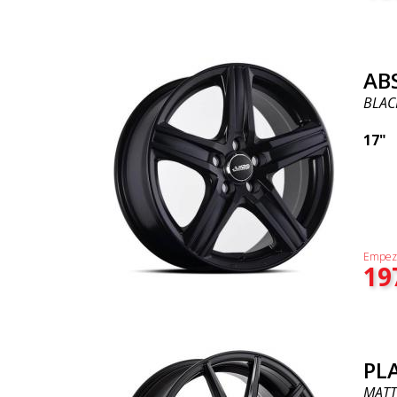
AB
BLAC
17"
Empez
19
PL
MATT