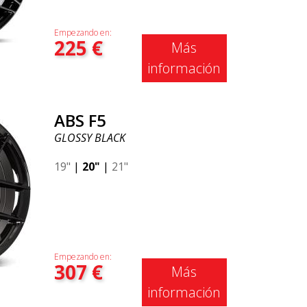
Empezando en:
225
€
Más
información
ABS F5
GLOSSY BLACK
19"
|
20"
|
21"
Empezando en:
307
€
Más
información