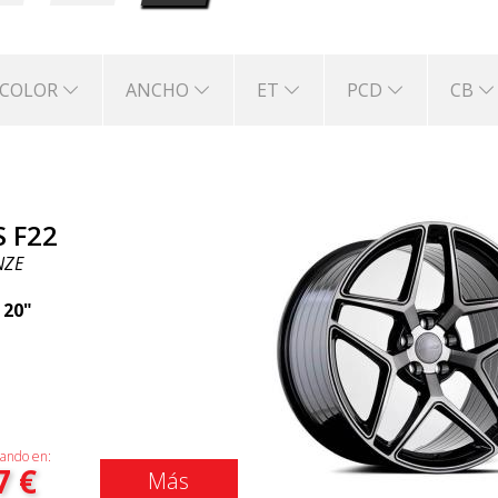
COLOR
ANCHO
ET
PCD
CB
S F22
NZE
|
20"
ando en:
7
€
Más