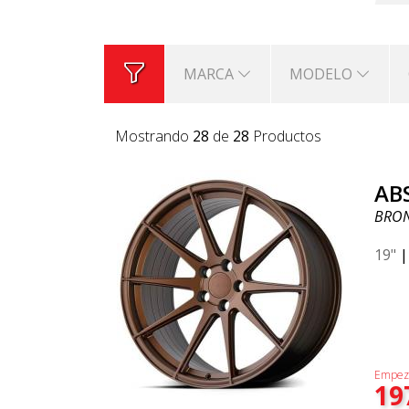
MARCA
MODELO
Mostrando
28
de
28
Productos
AB
BRO
19"
Empez
19