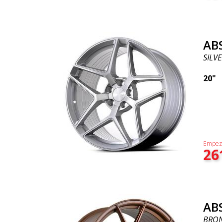
AB
SILVE
20"
Empez
26
AB
BRO