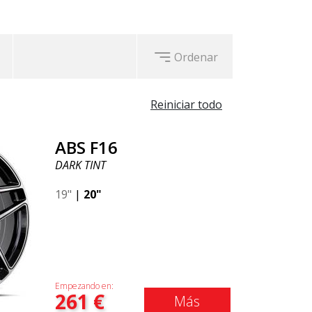
Ordenar
Reiniciar todo
ABS F16
DARK TINT
19"
|
20"
Empezando en:
261
€
Más