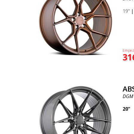
19"
Empez
31
AB
DGM
20"