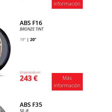
información
ABS F16
BRONZE TINT
19"
|
20"
Empezando en:
243
€
Más
información
ABS F35
SIL-B