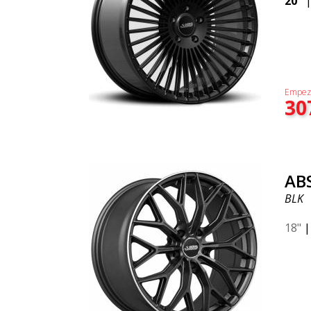
20"
Empez
30
AB
BLK
18"