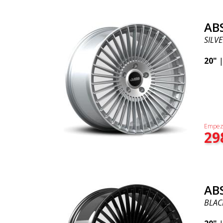
AB
SILVE
20"
Empez
29
AB
BLAC