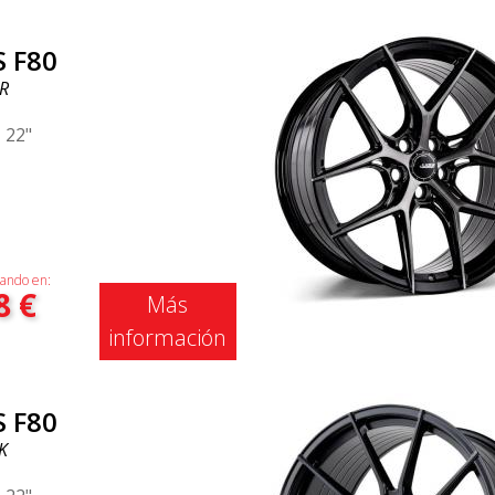
S F80
R
|
22"
ando en:
8
€
Más
información
S F80
K