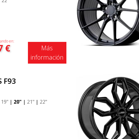
|
22"
ando en:
7
€
Más
información
S F93
|
19"
|
20"
|
21"
|
22"