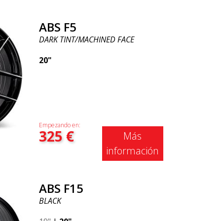
ABS F5
DARK TINT/MACHINED FACE
20"
Empezando en:
325
€
Más
información
ABS F15
BLACK