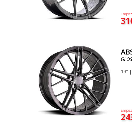
Empez
31
ABS
GLOS
19"
Empez
24