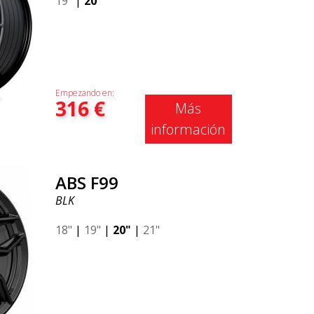
19"
|
20"
Empezando en:
316
€
Más
información
ABS F99
BLK
18"
|
19"
|
20"
|
21"