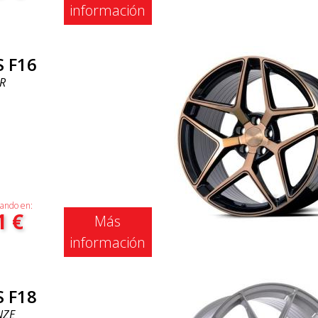
información
S F16
R
ando en:
1
€
Más
información
S F18
NZE