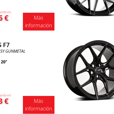
ando en:
6
€
Más
información
 F7
SY GUNMETAL
|
20"
ando en:
3
€
Más
información