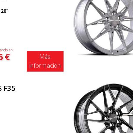
|
20"
ando en:
6
€
Más
información
S F35