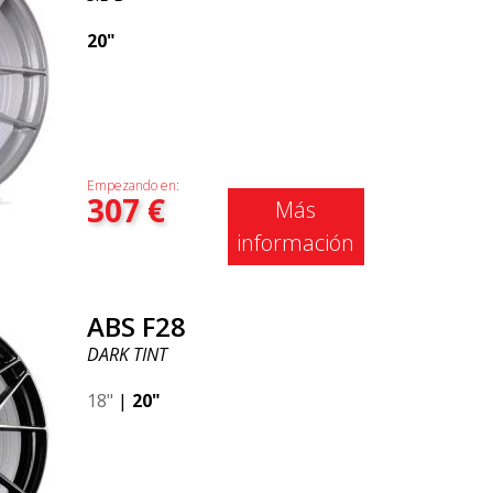
20"
Empezando en:
307
€
Más
información
ABS F28
DARK TINT
18"
|
20"