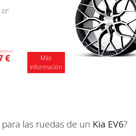
|
22"
ando en:
7
€
Más
información
para las ruedas de un
Kia EV6
?