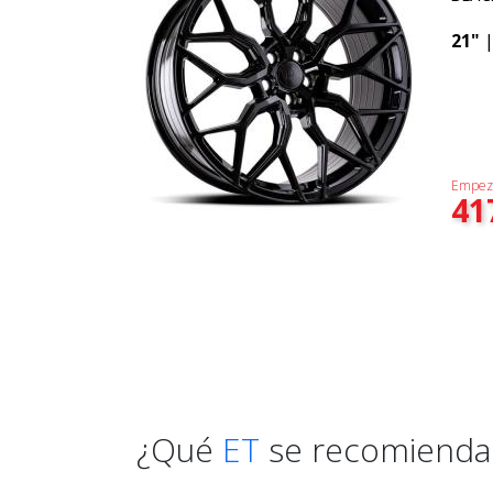
21"
Empez
41
¿Qué
ET
se recomienda 