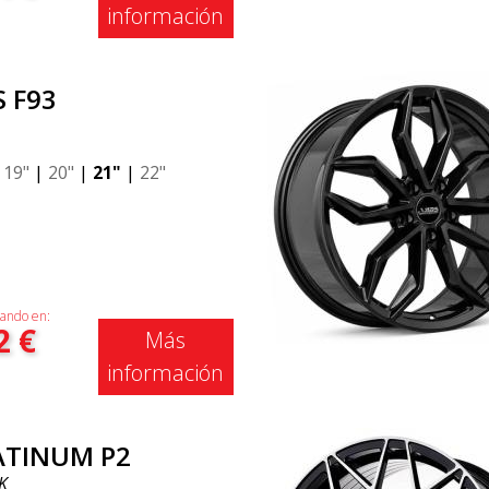
información
S F93
|
19"
|
20"
|
21"
|
22"
ando en:
2
€
Más
información
ATINUM P2
K