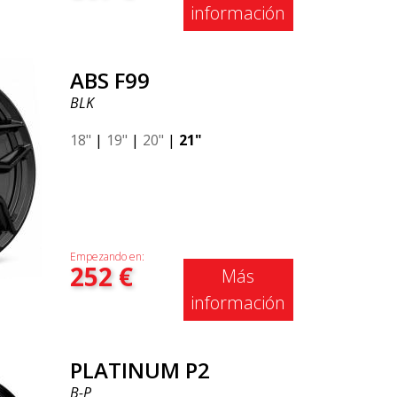
información
ABS F99
BLK
18"
|
19"
|
20"
|
21"
Empezando en:
252
€
Más
información
PLATINUM P2
B-P