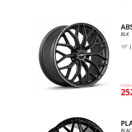
AB
BLK
18"
Empez
25
PL
BLAC