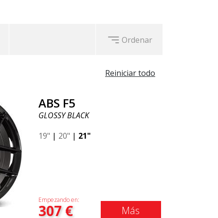
Ordenar
Reiniciar todo
ABS F5
GLOSSY BLACK
19"
|
20"
|
21"
Empezando en:
307
€
Más