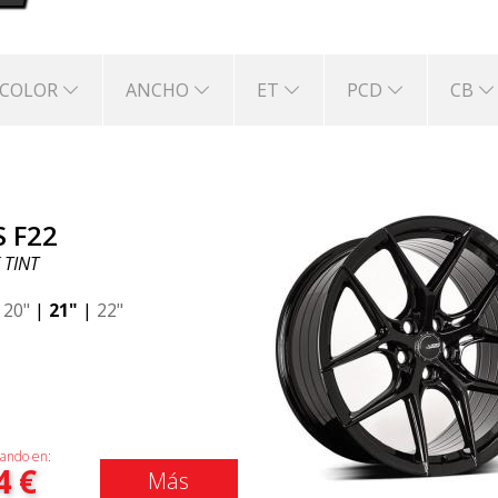
COLOR
ANCHO
ET
PCD
CB
S F22
 TINT
|
20"
|
21"
|
22"
ando en:
4
€
Más