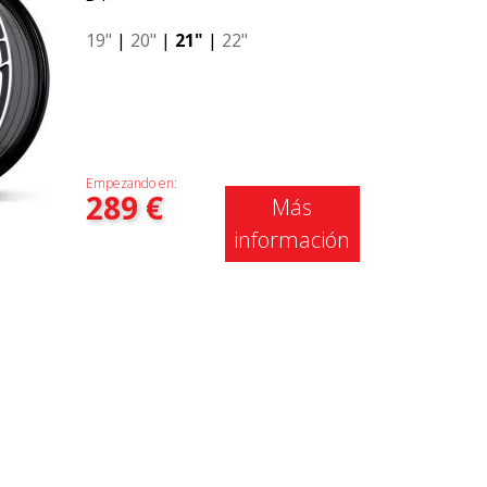
19"
|
20"
|
21"
|
22"
Empezando en:
289
€
Más
información