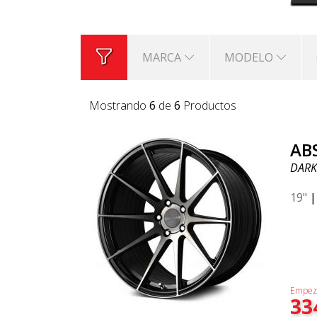
MARCA
MODELO
Mostrando
6
de
6
Productos
AB
DARK
19"
Empez
33