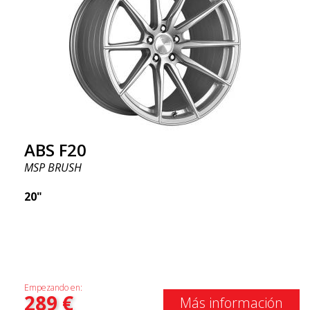
ABS F20
MSP BRUSH
20"
Empezando en:
289
€
Más información