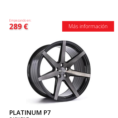
Empezando en:
289
€
Más información
PLATINUM P7