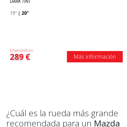
DARK TINT
19"
|
20"
Empezando en:
289
€
Más información
¿Cuál es la rueda más grande
recomendada para un
Mazda