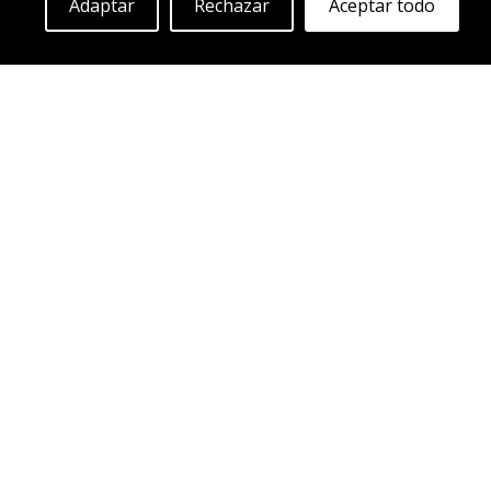
Adaptar
Rechazar
Aceptar todo
ABS 355
SIL
18"
|
20"