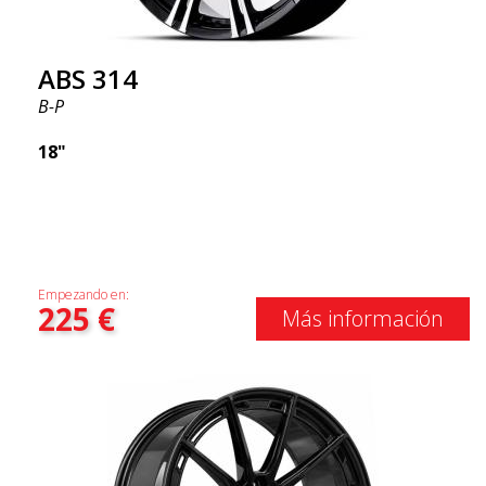
ABS 314
B-P
18"
Empezando en:
225
€
Más información