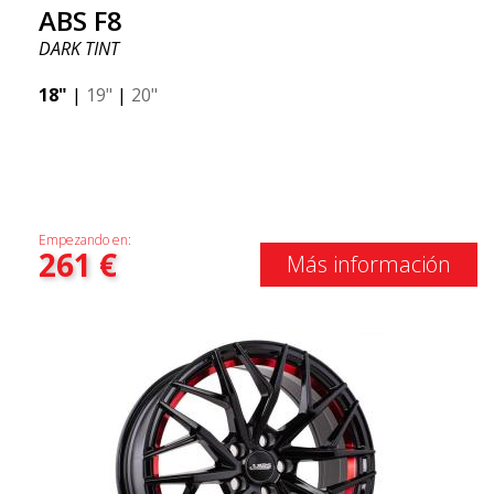
ABS F8
DARK TINT
18"
|
19"
|
20"
Empezando en:
261
€
Más información