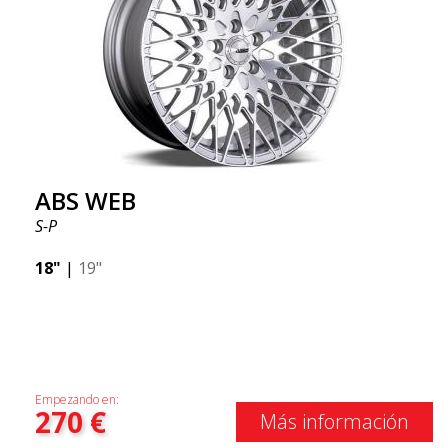
ABS WEB
S-P
18"
|
19"
Empezando en:
270
€
Más información