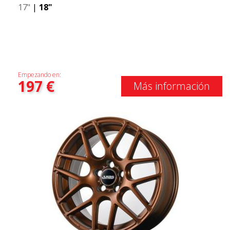
17"
|
18"
Empezando en:
197
€
Más información