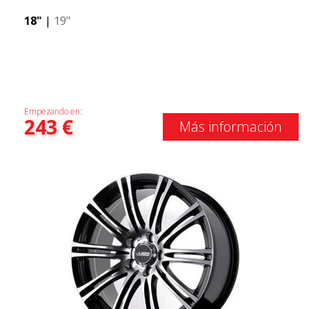
18"
|
19"
Empezando en:
243
€
Más información