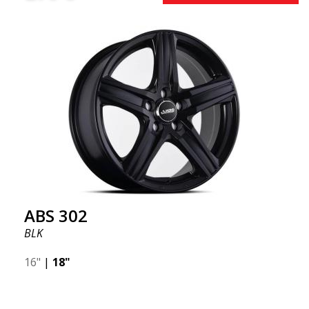
ABS 302
BLK
16"
|
18"