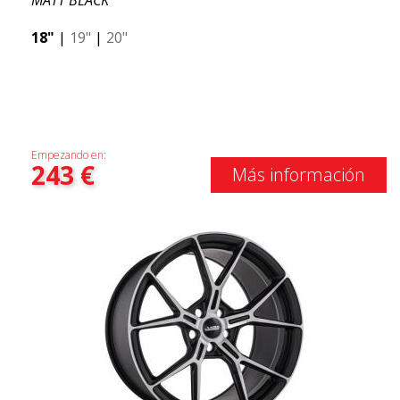
MATT BLACK
18"
|
19"
|
20"
Empezando en:
243
€
Más información