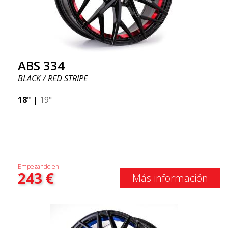
ABS 334
BLACK / RED STRIPE
18"
|
19"
Empezando en:
243
€
Más información