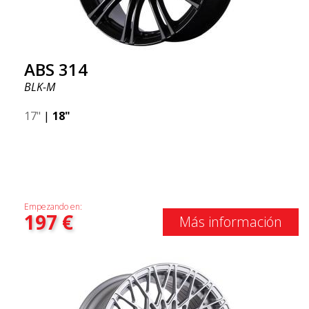
ABS 314
BLK-M
17"
|
18"
Empezando en:
197
€
Más información