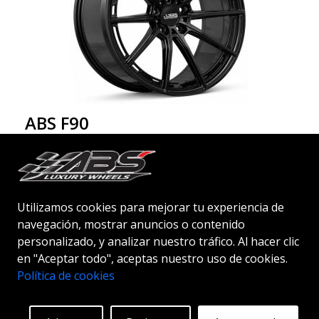
ABS F90
BLK
18"
|
19"
|
20"
Utilizamos cookies para mejorar tu experiencia de
navegación, mostrar anuncios o contenido
personalizado, y analizar nuestro tráfico. Al hacer clic
en "Aceptar todo", aceptas nuestro uso de cookies.
Empezando en:
257
€
Política de cookies
Más información