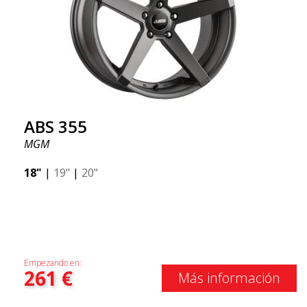
ABS 355
MGM
18"
|
19"
|
20"
Empezando en:
261
€
Más información