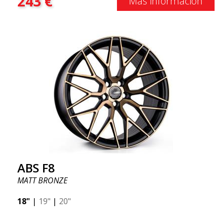
243
€
Más información
ABS F8
MATT BRONZE
18"
|
19"
|
20"