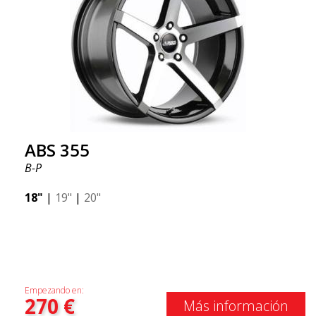
ABS 355
B-P
18"
|
19"
|
20"
Empezando en:
270
€
Más información