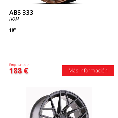
ABS 333
HOM
18"
Empezando en:
188
€
Más información