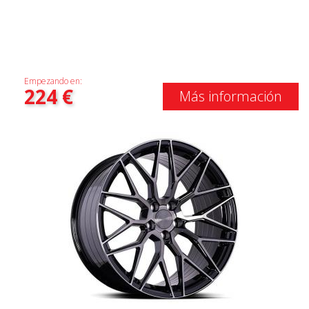
Empezando en:
224
€
Más información