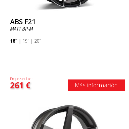
ABS F21
MATT BP-M
18"
|
19"
|
20"
Empezando en:
261
€
Más información