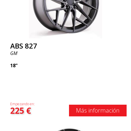
ABS 827
GM
18"
Empezando en:
225
€
Más información