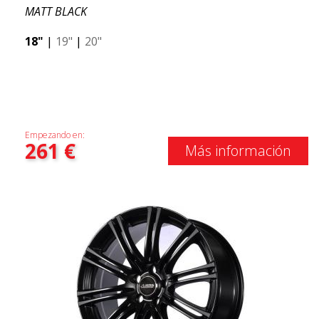
MATT BLACK
18"
|
19"
|
20"
Empezando en:
261
€
Más información