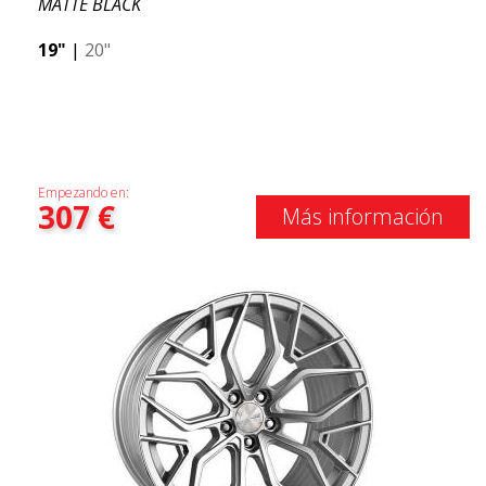
MATTE BLACK
19"
|
20"
Empezando en:
307
€
Más información