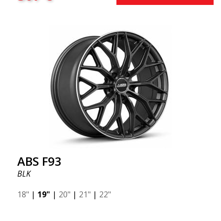
ABS F93
BLK
18"
|
19"
|
20"
|
21"
|
22"