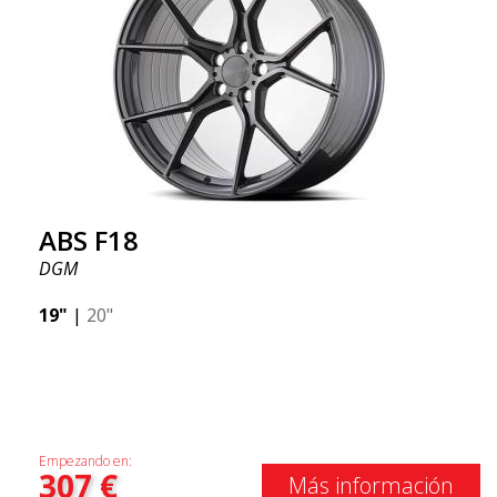
ABS F18
DGM
19"
|
20"
Empezando en:
307
€
Más información