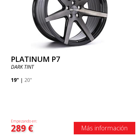
PLATINUM P7
DARK TINT
19"
|
20"
Empezando en:
289
€
Más información