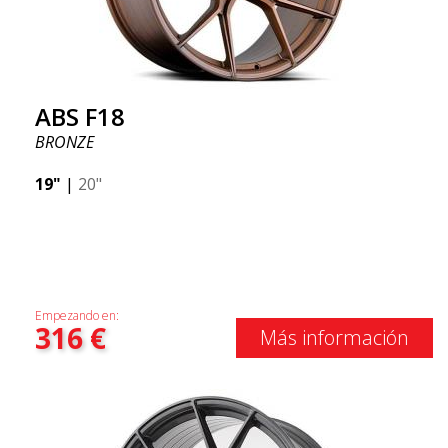
ABS F18
BRONZE
19"
|
20"
Empezando en:
316
€
Más información