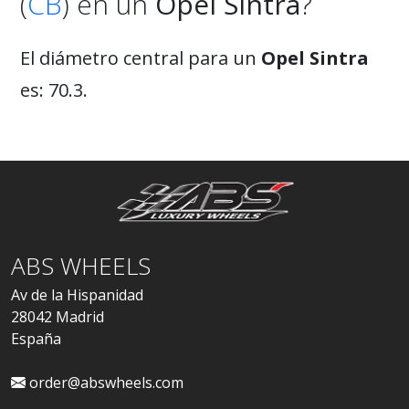
(
CB
) en un
Opel Sintra
?
El diámetro central para un
Opel Sintra
es: 70.3.
ABS WHEELS
Av de la Hispanidad
28042 Madrid
España
order@abswheels.com