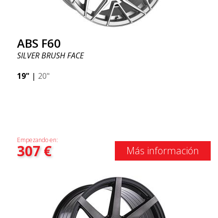
ABS F60
SILVER BRUSH FACE
19"
|
20"
Empezando en:
307
€
Más información