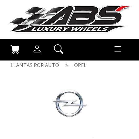
LLANTAS POR AUTO
>
OPEL