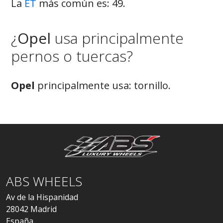
La
ET
más común es: 49.
¿
Opel
usa principalmente
pernos o tuercas?
Opel
principalmente usa: tornillo.
ABS WHEELS
Av de la Hispanidad
28042 Madrid
España