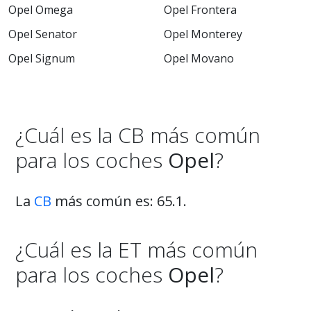
Opel Omega
Opel Frontera
Opel Senator
Opel Monterey
Opel Signum
Opel Movano
¿Cuál es la CB más común
para los coches
Opel
?
La
CB
más común es: 65.1.
¿Cuál es la ET más común
para los coches
Opel
?