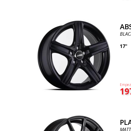
AB
BLAC
17"
Empez
19
PL
MATT