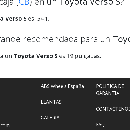
aja (
CB
) en un
Toyota Verso S
?
a Verso S
es: 54.1.
 grande recomendada para un
Toyo
ra un
Toyota Verso S
es 19 pulgadas.
ABS Wheels España
POLÍTICA DE
GARANTÍA
LLANTAS
CONTACTENO
GALERÍA
FAQ
.com