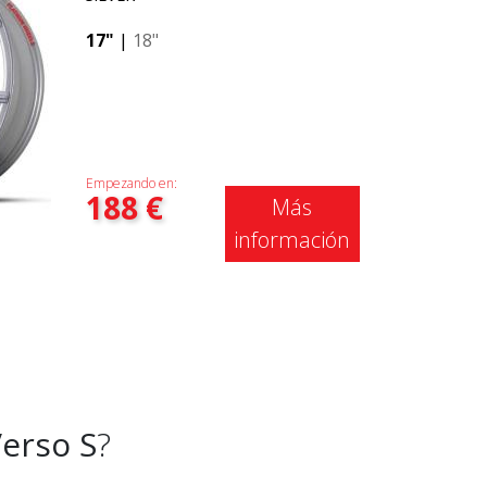
17"
|
18"
Empezando en:
188
€
Más
información
erso S
?