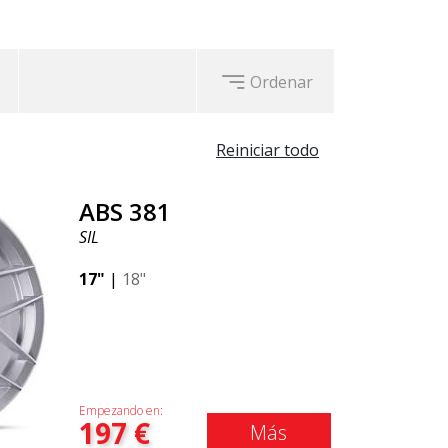
Ordenar
Reiniciar todo
ABS 381
SIL
17"
|
18"
Empezando en:
197
€
Más