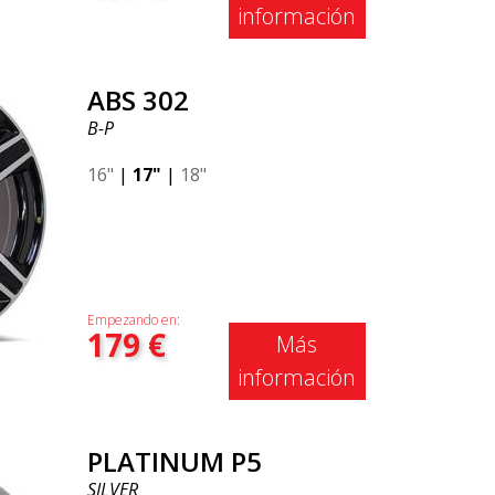
información
ABS 302
B-P
16"
|
17"
|
18"
Empezando en:
179
€
Más
información
PLATINUM P5
SILVER