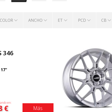
COLOR
ANCHO
ET
PCD
CB
S 346
|
17"
ando en:
8
€
Más