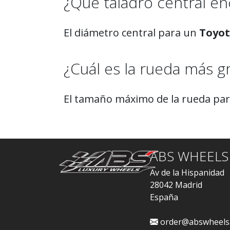
¿Qué taladro central enc
El diámetro central para un
Toyot
¿Cuál es la rueda más
El tamaño máximo de la rueda pa
ABS WHEELS
Av de la Hispanidad
28042 Madrid
España
order@abswheels