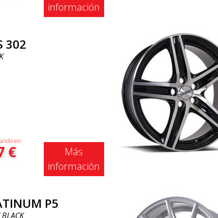
información
S 302
K
ando en:
7
€
Más
información
ATINUM P5
 BLACK