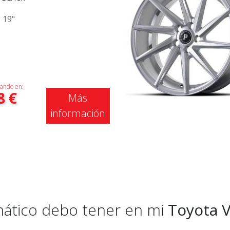
|
19"
ando en:
8
€
Más
información
mático debo tener en mi
Toyota V