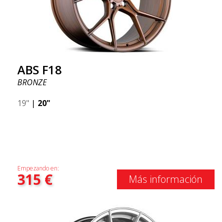
ABS F18
BRONZE
19"
|
20"
Empezando en:
315
€
Más información