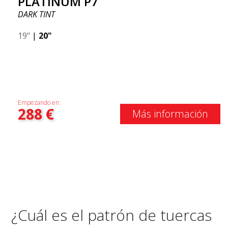
PLATINUM P7
DARK TINT
19"
|
20"
Empezando en:
288
€
Más información
¿Cuál es el patrón de tuercas