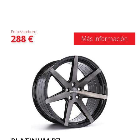
Empezando en:
288
€
Más información