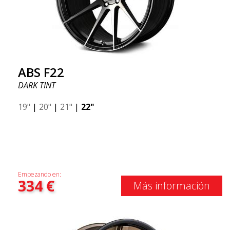
ABS F22
DARK TINT
19"
|
20"
|
21"
|
22"
Empezando en:
334
€
Más información