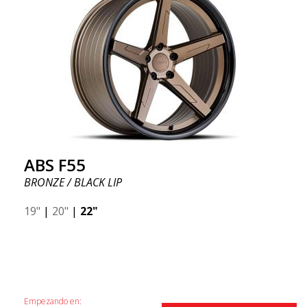
ABS F55
BRONZE / BLACK LIP
19"
|
20"
|
22"
Empezando en: