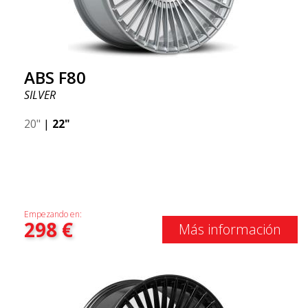
ABS F80
SILVER
20"
|
22"
Empezando en:
298
€
Más información