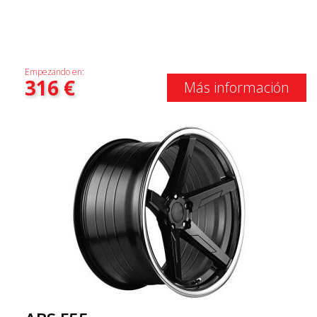
Empezando en:
316
€
Más información