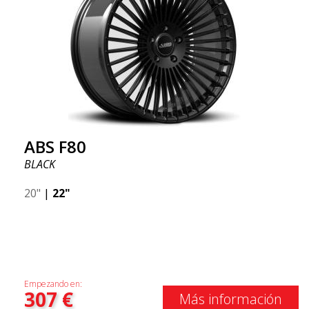
ABS F80
BLACK
20"
|
22"
Empezando en:
307
€
Más información