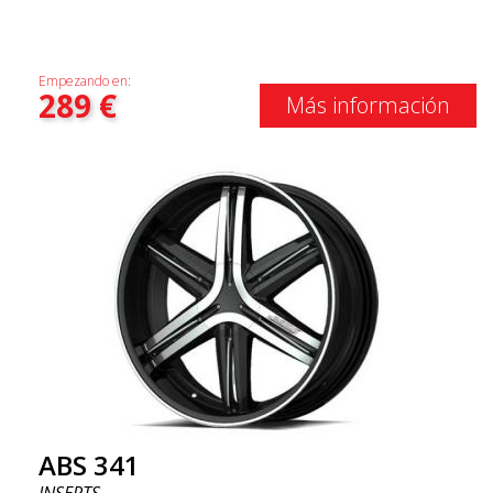
Empezando en:
289
€
Más información
ABS 341