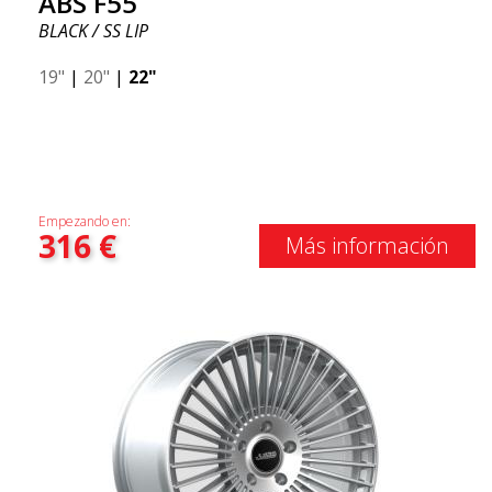
ABS F55
BLACK / SS LIP
19"
|
20"
|
22"
Empezando en:
316
€
Más información