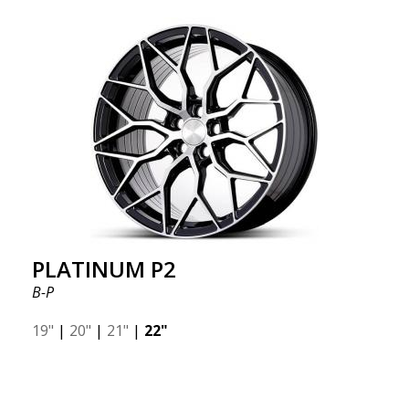
PLATINUM P2
B-P
19"
|
20"
|
21"
|
22"