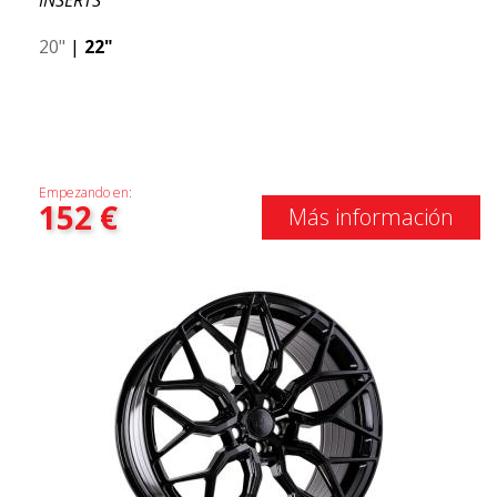
INSERTS
20"
|
22"
Empezando en:
152
€
Más información