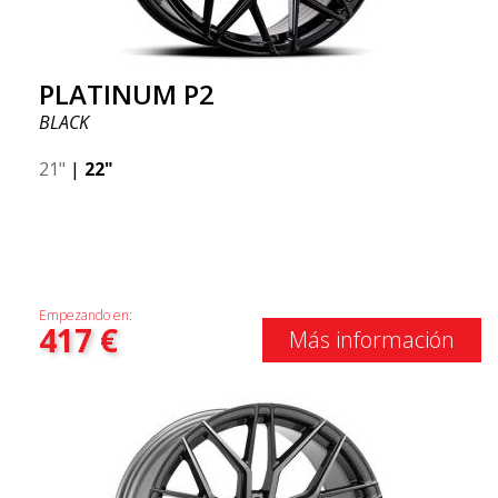
PLATINUM P2
BLACK
21"
|
22"
Empezando en:
417
€
Más información