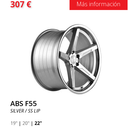
307
€
Más información
ABS F55
SILVER / SS LIP
19"
|
20"
|
22"