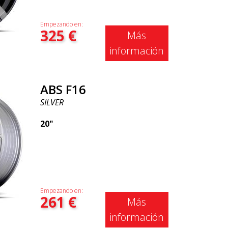
Empezando en:
325
€
Más
información
ABS F16
SILVER
20"
Empezando en:
261
€
Más
información