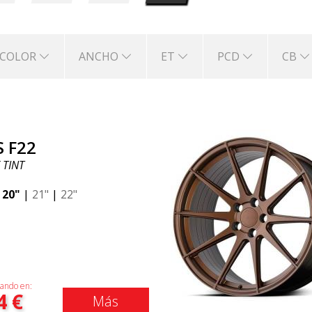
COLOR
ANCHO
ET
PCD
CB
S F22
 TINT
|
20"
|
21"
|
22"
ando en:
4
€
Más