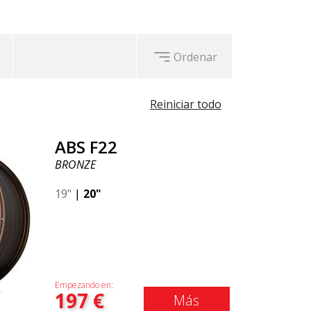
Ordenar
Reiniciar todo
ABS F22
BRONZE
19"
|
20"
Empezando en:
197
€
Más