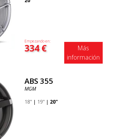
20"
Empezando en:
334
€
Más
información
ABS 355
MGM
18"
|
19"
|
20"