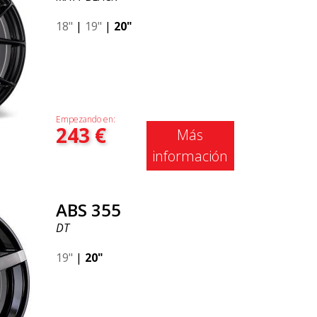
18"
|
19"
|
20"
Empezando en:
243
€
Más
información
ABS 355
DT
19"
|
20"