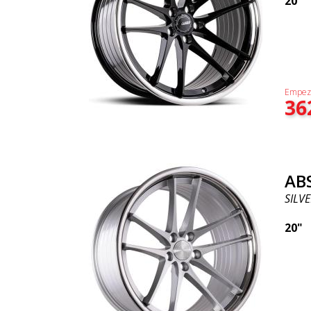
20"
Empez
36
AB
SILVE
20"