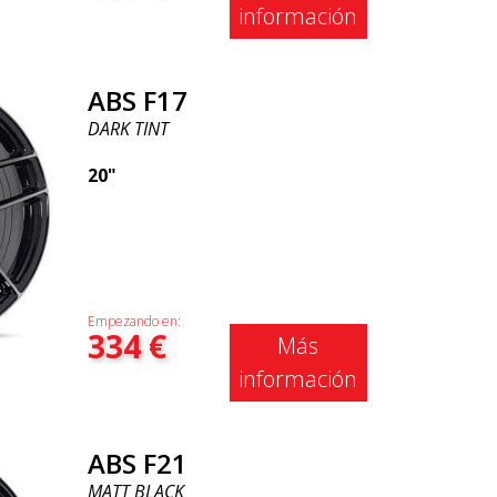
información
ABS F17
DARK TINT
20"
Empezando en:
334
€
Más
información
ABS F21
MATT BLACK