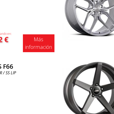
ando en:
2
€
Más
información
S F66
R / SS LIP