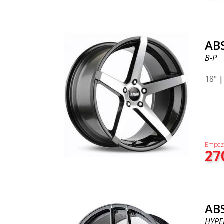
AB
B-P
18"
Empez
27
AB
HYPE