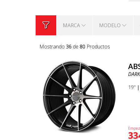
MARCA
MODELO
Mostrando
36
de
80
Productos
AB
DARK
19"
Empez
33