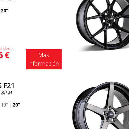
|
20"
ando en:
6
€
Más
información
S F21
 BP-M
|
19"
|
20"