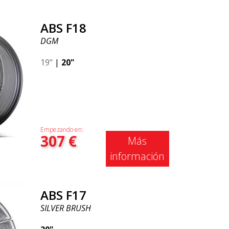
ABS F18
DGM
19"
|
20"
Empezando en:
307
€
Más
información
ABS F17
SILVER BRUSH