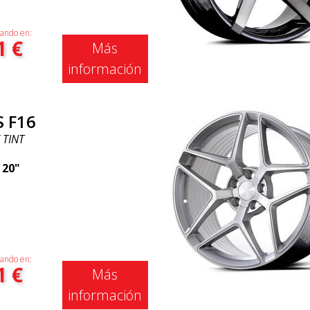
ando en:
1
€
Más
información
S F16
 TINT
|
20"
ando en:
1
€
Más
información