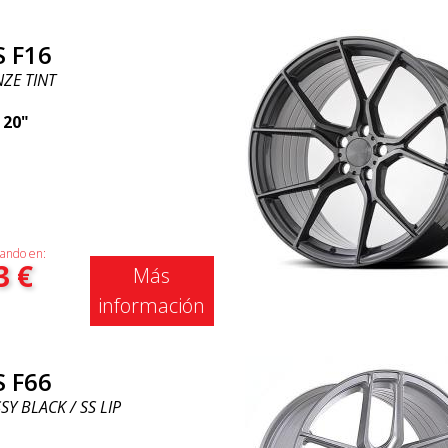
S F16
ZE TINT
|
20"
ando en:
3
€
Más
información
S F66
Y BLACK / SS LIP