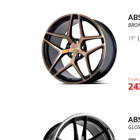
AB
BRON
19"
Empez
24
AB
GLOSS