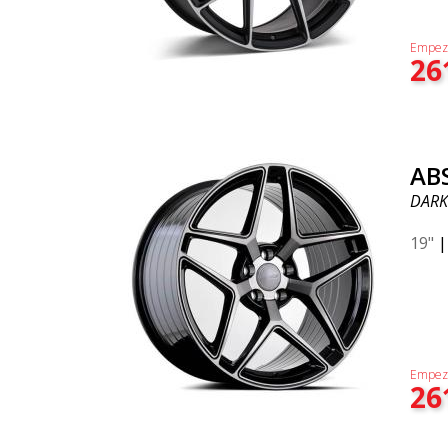
Empez
26
AB
DARK
19"
Empez
26