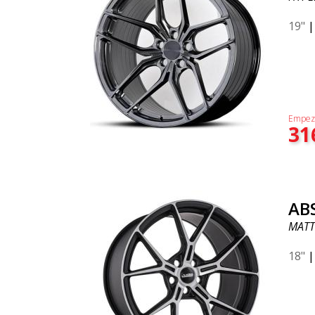
19"
Empez
31
AB
MATT
18"