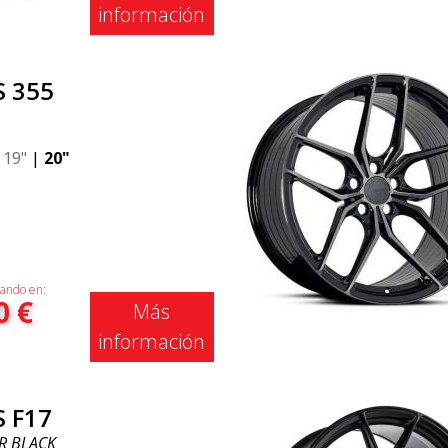
información
S 355
|
19"
|
20"
ando en:
0
€
Más
información
S F17
R BLACK