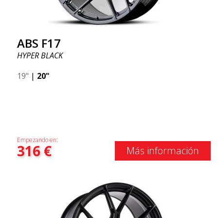
ABS F17
HYPER BLACK
19"
|
20"
Empezando en:
316
€
Más información