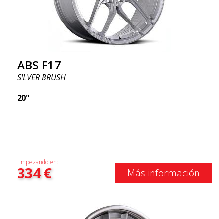
ABS F17
SILVER BRUSH
20"
Empezando en:
334
€
Más información