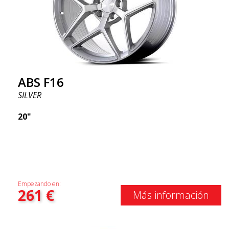
ABS F16
SILVER
20"
Empezando en:
261
€
Más información