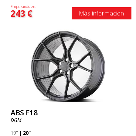
Empezando en:
243
€
Más información
ABS F18
DGM
19"
|
20"