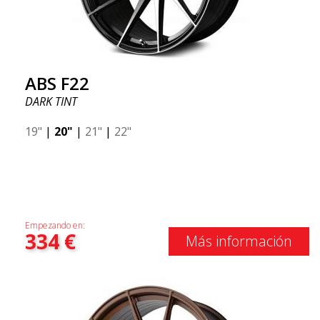
ABS F22
DARK TINT
19"
|
20"
|
21"
|
22"
Empezando en:
334
€
Más información