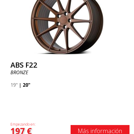
ABS F22
BRONZE
19"
|
20"
Empezando en:
197
€
Más información