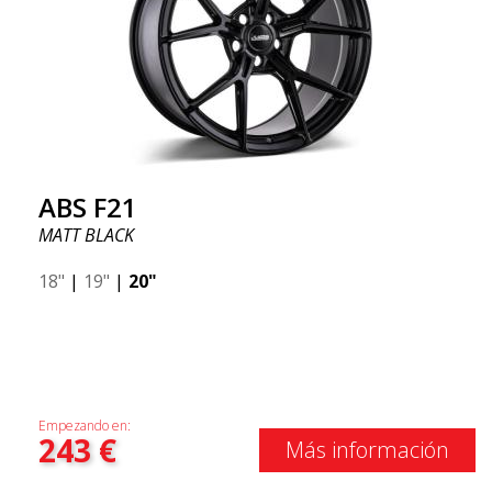
ABS F21
MATT BLACK
18"
|
19"
|
20"
Empezando en:
243
€
Más información