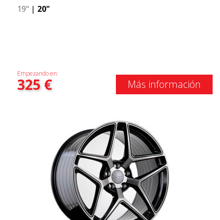
19"
|
20"
Empezando en:
325
€
Más información