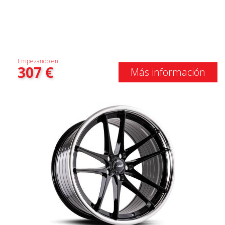
Empezando en:
307
€
Más información