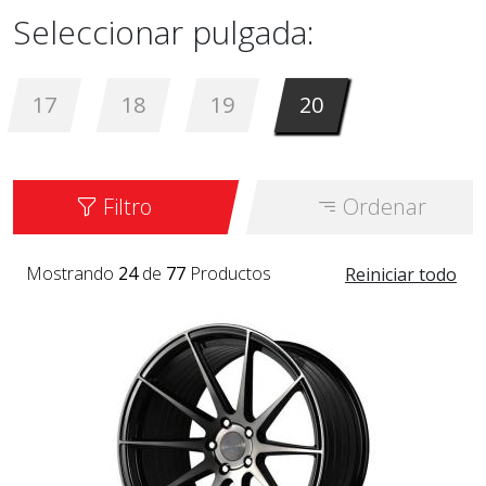
Seleccionar pulgada:
17
18
19
20
Filtro
Ordenar
Mostrando
24
de
77
Productos
Reiniciar todo