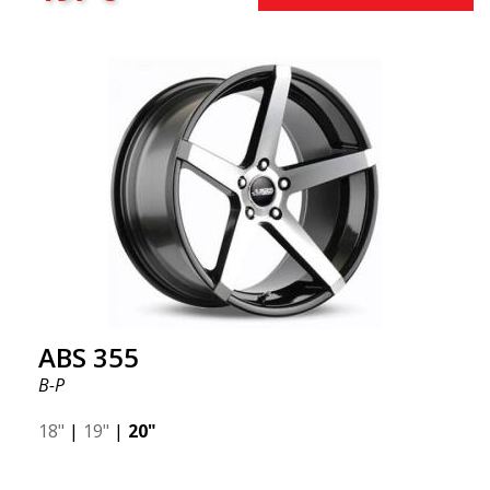
ABS 355
B-P
18"
|
19"
|
20"