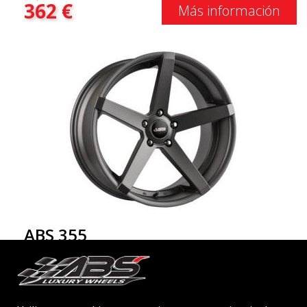
362
€
Más información
ABS 355
MGM
18"
|
19"
|
20"