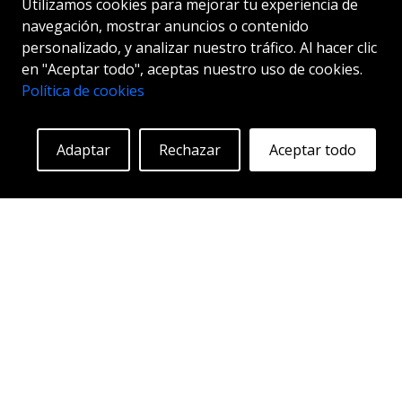
Utilizamos cookies para mejorar tu experiencia de
navegación, mostrar anuncios o contenido
personalizado, y analizar nuestro tráfico. Al hacer clic
en "Aceptar todo", aceptas nuestro uso de cookies.
Empezando en:
Política de cookies
261
€
Más información
Adaptar
Rechazar
Aceptar todo