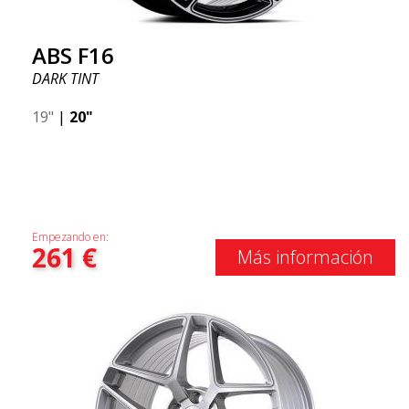
ABS F16
DARK TINT
19"
|
20"
Empezando en:
261
€
Más información