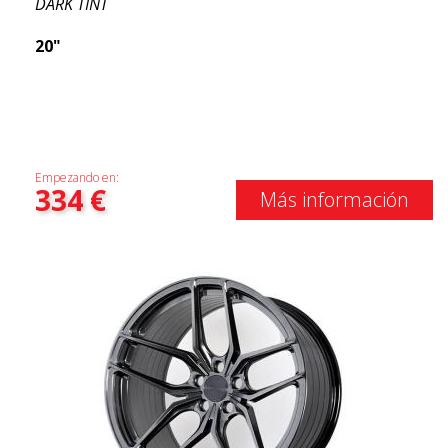
DARK TINT
20"
Empezando en:
334
€
Más información