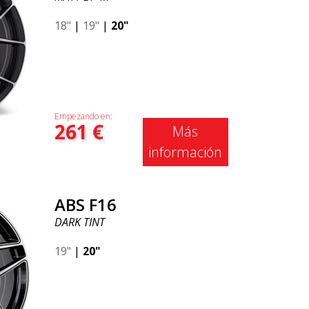
18"
|
19"
|
20"
Empezando en:
261
€
Más
información
ABS F16
DARK TINT
19"
|
20"