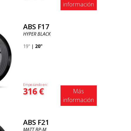
información
ABS F17
HYPER BLACK
19"
|
20"
Empezando en:
316
€
Más
información
ABS F21
MATT BP-M