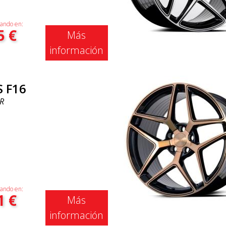
ando en:
5
€
Más
información
S F16
R
ando en:
1
€
Más
información