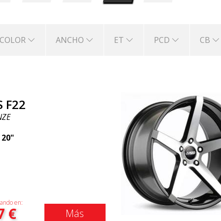
COLOR
ANCHO
ET
PCD
CB
S F22
NZE
|
20"
ando en:
7
€
Más