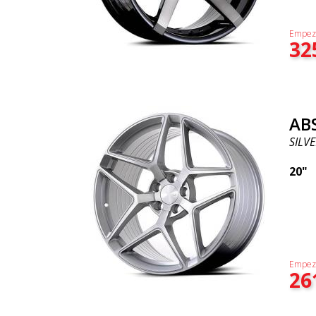
Empez
32
AB
SILVE
20"
Empez
26