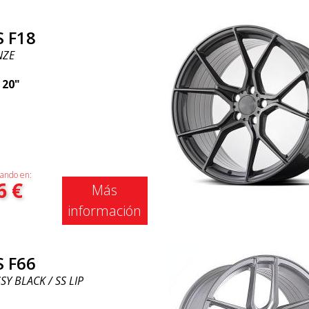
S F18
NZE
|
20"
ando en:
6
€
Más
información
S F66
Y BLACK / SS LIP