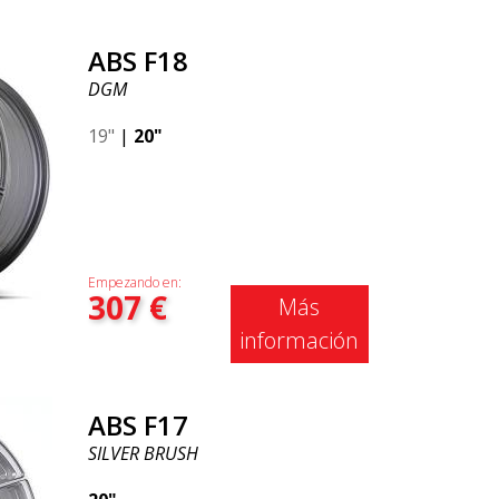
ABS F18
DGM
19"
|
20"
Empezando en:
307
€
Más
información
ABS F17
SILVER BRUSH