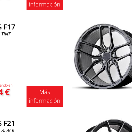
información
S F17
 TINT
ando en:
4
€
Más
información
S F21
 BLACK