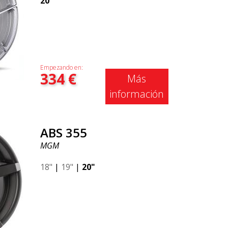
20"
Empezando en:
334
€
Más
información
ABS 355
MGM
18"
|
19"
|
20"