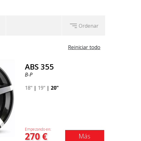
Ordenar
Reiniciar todo
ABS 355
B-P
18"
|
19"
|
20"
Empezando en:
270
€
Más