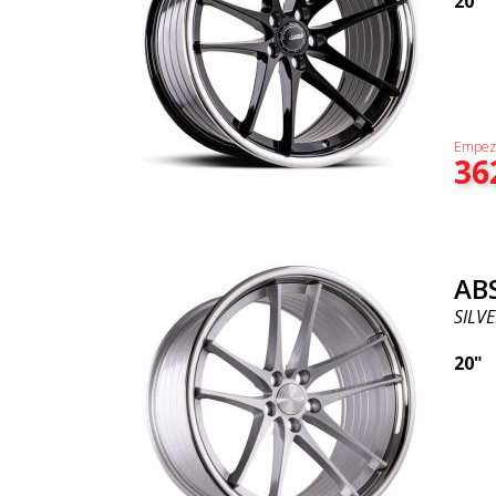
20"
Empez
36
AB
SILVE
20"