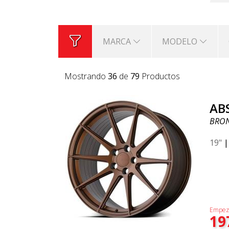
MARCA
MODELO
Mostrando
36
de
79
Productos
AB
BRO
19"
Empez
19