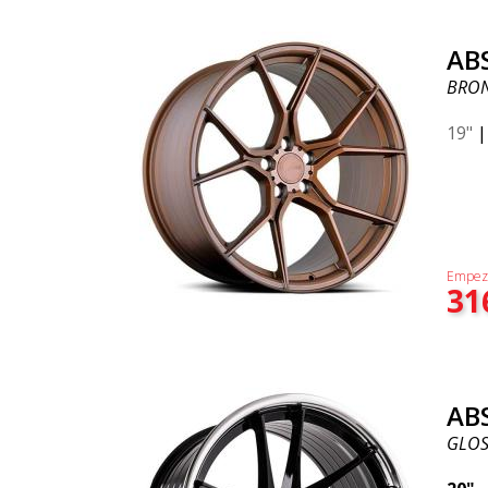
AB
BRO
19"
Empez
31
AB
GLOSS