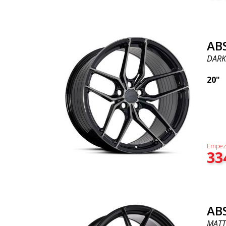
AB
DARK
20"
Empez
33
AB
MATT