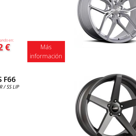
ando en:
2
€
Más
información
S F66
R / SS LIP