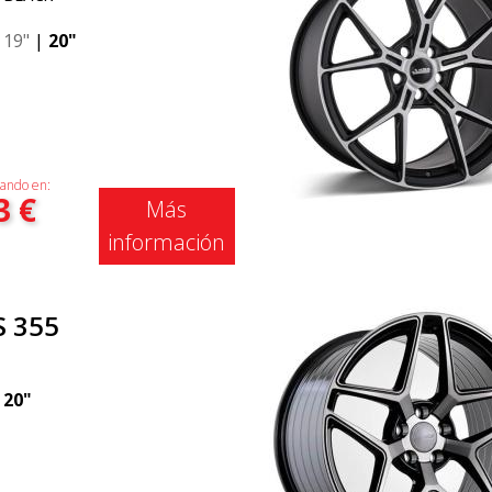
|
19"
|
20"
ando en:
3
€
Más
información
S 355
|
20"