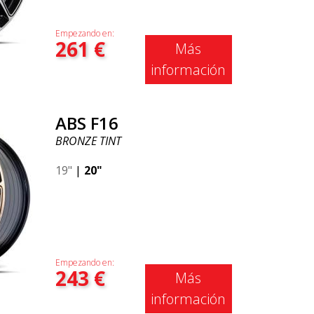
Empezando en:
261
€
Más
información
ABS F16
BRONZE TINT
19"
|
20"
Empezando en:
243
€
Más
información