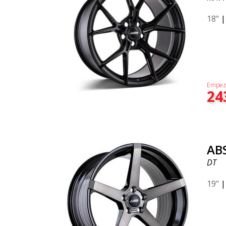
18"
Empez
24
AB
DT
19"