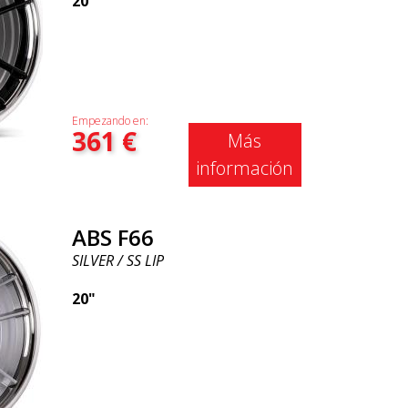
20"
Empezando en:
361
€
Más
información
ABS F66
SILVER / SS LIP
20"