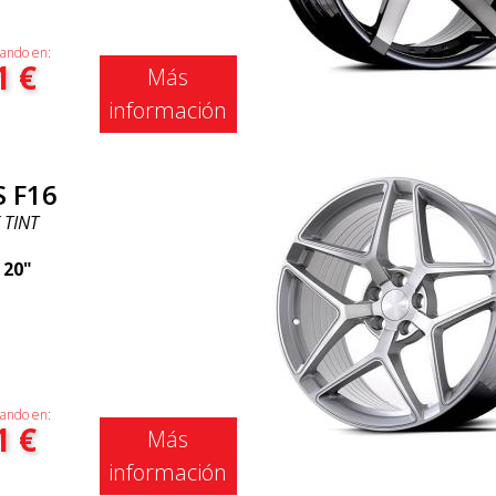
ando en:
1
€
Más
información
S F16
 TINT
|
20"
ando en:
1
€
Más
información