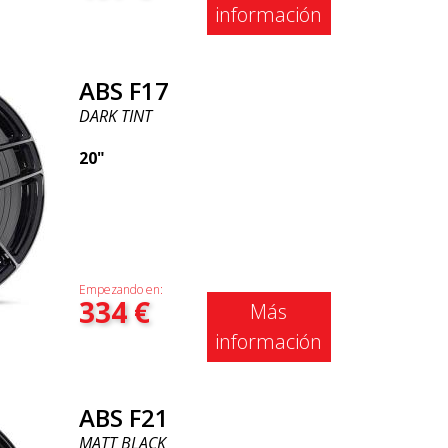
información
ABS F17
DARK TINT
20"
Empezando en:
334
€
Más
información
ABS F21
MATT BLACK