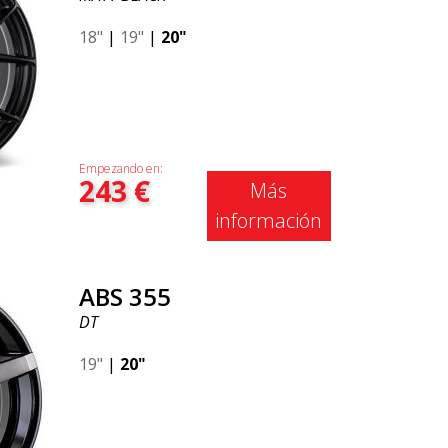
18"
|
19"
|
20"
Empezando en:
243
€
Más
información
ABS 355
DT
19"
|
20"