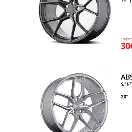
19"
Empez
30
AB
SILV
20"