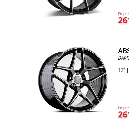
Empez
26
AB
DARK
19"
Empez
26