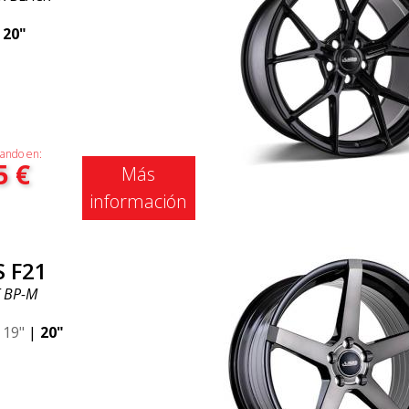
|
20"
ando en:
5
€
Más
información
S F21
 BP-M
|
19"
|
20"