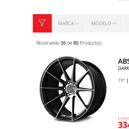
MARCA
MODELO
Mostrando
36
de
80
Productos
AB
DARK
19"
Empez
33