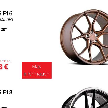
S F16
ZE TINT
|
20"
ando en:
3
€
Más
información
S F18