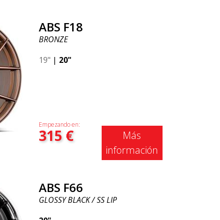
ABS F18
BRONZE
19"
|
20"
Empezando en:
315
€
Más
información
ABS F66
GLOSSY BLACK / SS LIP