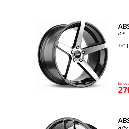
AB
B-P
18"
Empez
27
AB
HYPE