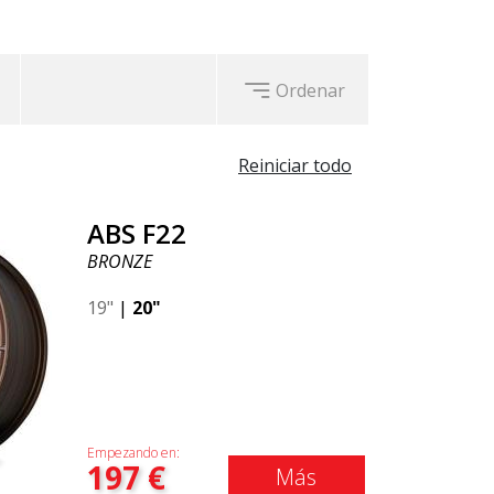
Ordenar
Reiniciar todo
ABS F22
BRONZE
19"
|
20"
Empezando en:
197
€
Más