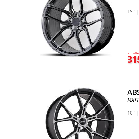
19"
Empez
31
AB
MATT
18"