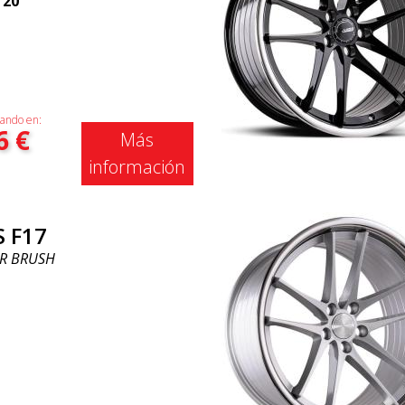
|
20"
ando en:
6
€
Más
información
S F17
ER BRUSH