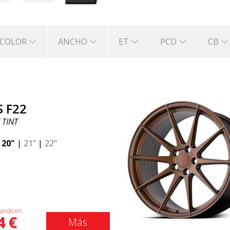
COLOR
ANCHO
ET
PCD
CB
S F22
 TINT
|
20"
|
21"
|
22"
ando en:
4
€
Más