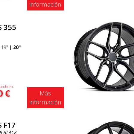
información
S 355
|
19"
|
20"
ando en:
0
€
Más
información
S F17
R BLACK