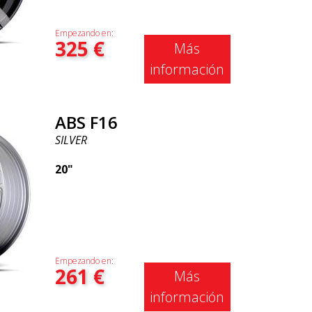
Empezando en:
325
€
Más
información
ABS F16
SILVER
20"
Empezando en:
261
€
Más
información