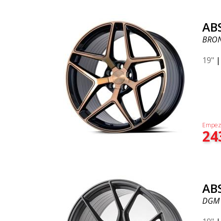
AB
BRON
19"
Empez
24
AB
DGM