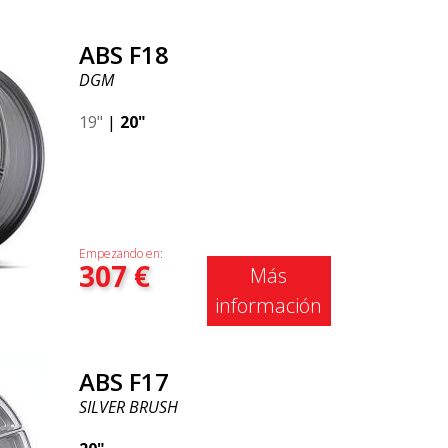
ABS F18
DGM
19"
|
20"
Empezando en:
307
€
Más
información
ABS F17
SILVER BRUSH