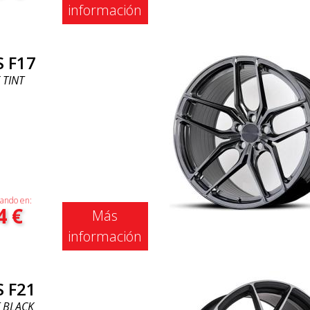
información
S F17
 TINT
ando en:
4
€
Más
información
S F21
 BLACK