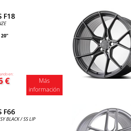
S F18
NZE
|
20"
ando en:
6
€
Más
información
S F66
Y BLACK / SS LIP