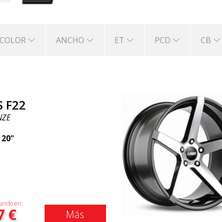
COLOR
ANCHO
ET
PCD
CB
S F22
NZE
|
20"
ando en:
7
€
Más