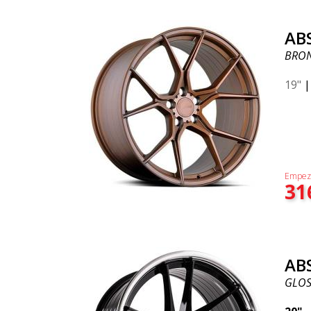
AB
BRO
19"
Empez
31
AB
GLOSS