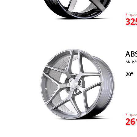
Empez
32
AB
SILVE
20"
Empez
26