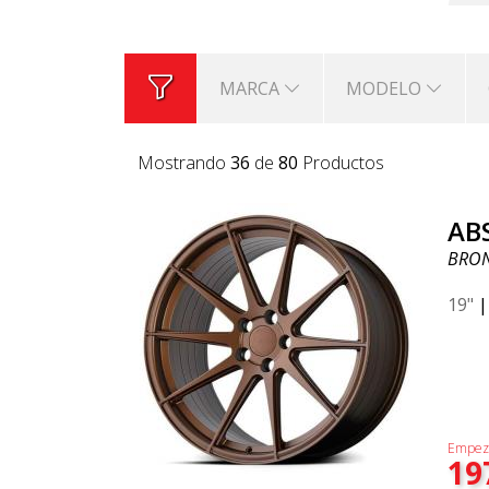
MARCA
MODELO
Mostrando
36
de
80
Productos
AB
BRO
19"
Empez
19