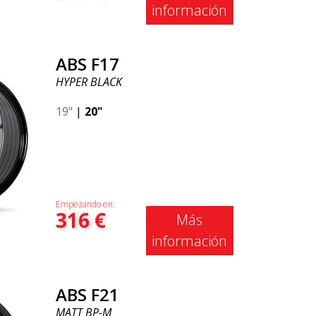
información
ABS F17
HYPER BLACK
19"
|
20"
Empezando en:
316
€
Más
información
ABS F21
MATT BP-M