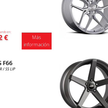
ando en:
2
€
Más
información
S F66
R / SS LIP