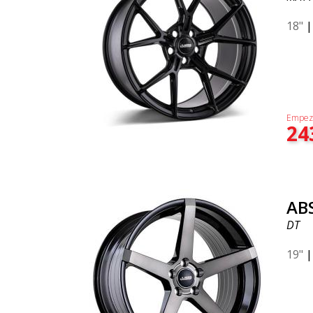
18"
Empez
24
AB
DT
19"