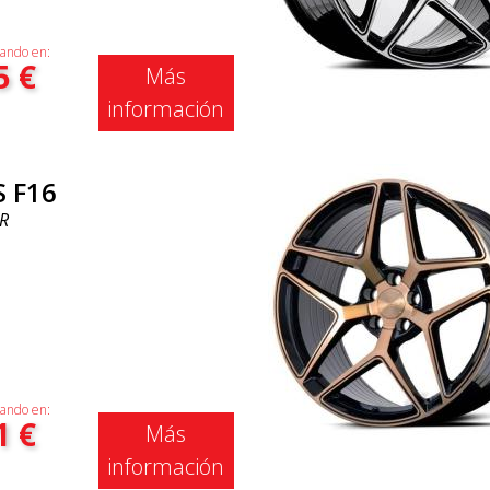
ando en:
5
€
Más
información
S F16
R
ando en:
1
€
Más
información