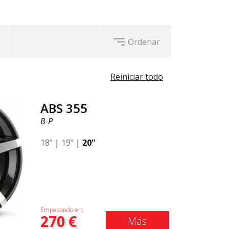
Ordenar
Reiniciar todo
ABS 355
B-P
18"
|
19"
|
20"
Empezando en:
270
€
Más