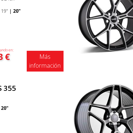
|
19"
|
20"
ando en:
3
€
Más
información
S 355
|
20"