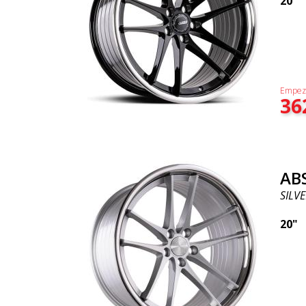
20"
Empez
36
AB
SILVE
20"