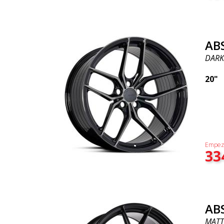
AB
DARK
20"
Empez
33
AB
MATT