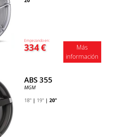
20"
Empezando en:
334
€
Más
información
ABS 355
MGM
18"
|
19"
|
20"