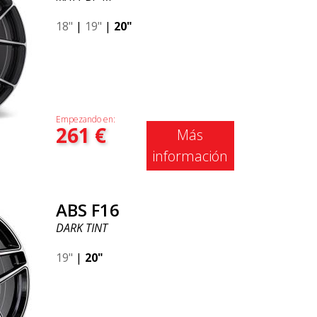
18"
|
19"
|
20"
Empezando en:
261
€
Más
información
ABS F16
DARK TINT
19"
|
20"