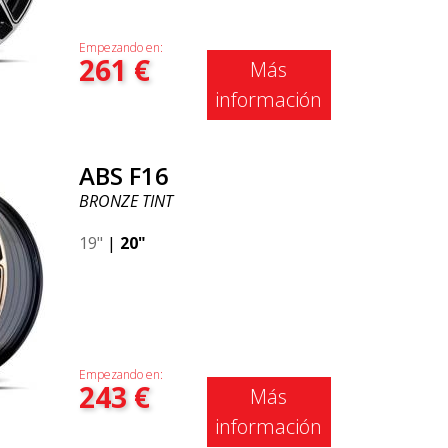
Empezando en:
261
€
Más
información
ABS F16
BRONZE TINT
19"
|
20"
Empezando en:
243
€
Más
información