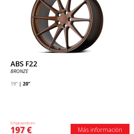
ABS F22
BRONZE
19"
|
20"
Empezando en:
197
€
Más información