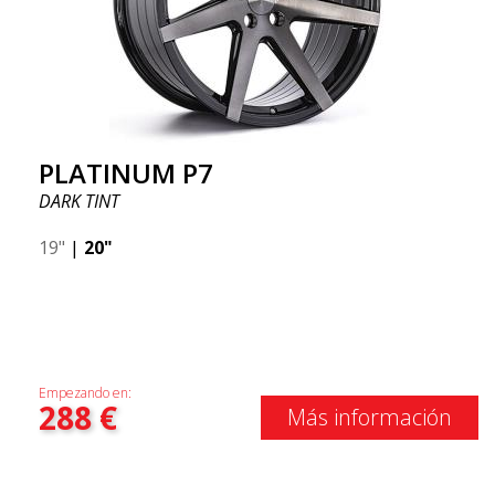
PLATINUM P7
DARK TINT
19"
|
20"
Empezando en:
288
€
Más información