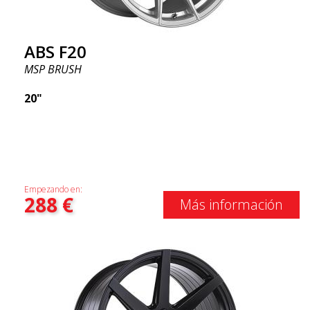
ABS F20
MSP BRUSH
20"
Empezando en:
288
€
Más información