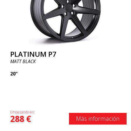
PLATINUM P7
MATT BLACK
20"
Empezando en:
288
€
Más información