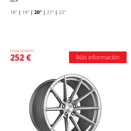
BLK
18"
|
19"
|
20"
|
21"
|
22"
Empezando en:
252
€
Más información