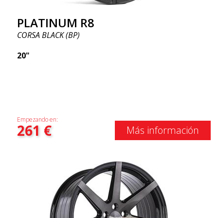
PLATINUM R8
CORSA BLACK (BP)
20"
Empezando en:
261
€
Más información