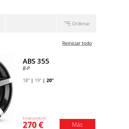
Ordenar
Reiniciar todo
ABS 355
B-P
18"
|
19"
|
20"
Empezando en:
270
€
Más