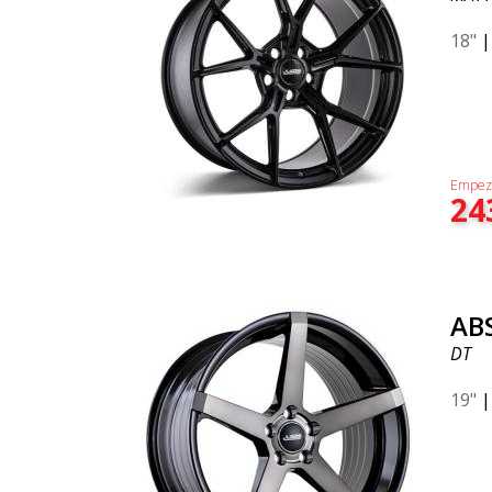
18"
Empez
24
AB
DT
19"