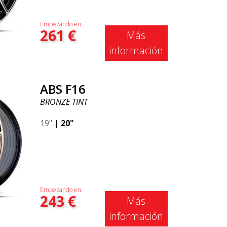
Empezando en:
261
€
Más
información
ABS F16
BRONZE TINT
19"
|
20"
Empezando en:
243
€
Más
información