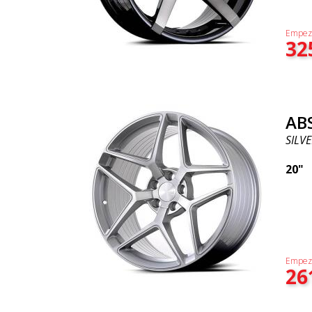
Empez
32
AB
SILVE
20"
Empez
26