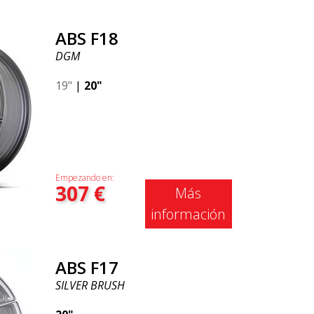
ABS F18
DGM
19"
|
20"
Empezando en:
307
€
Más
información
ABS F17
SILVER BRUSH