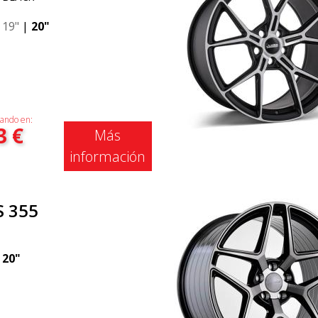
|
19"
|
20"
ando en:
3
€
Más
información
S 355
|
20"