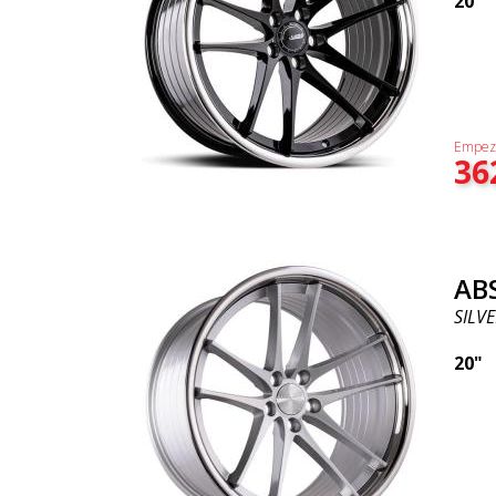
20"
Empez
36
AB
SILVE
20"