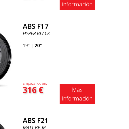
información
ABS F17
HYPER BLACK
19"
|
20"
Empezando en:
316
€
Más
información
ABS F21
MATT BP-M