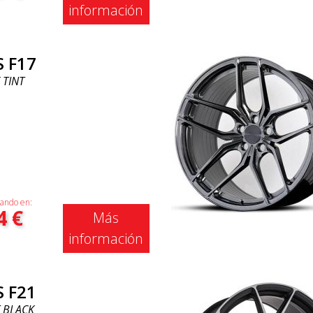
información
S F17
 TINT
ando en:
4
€
Más
información
S F21
 BLACK