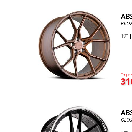
AB
BRO
19"
Empez
31
AB
GLOSS