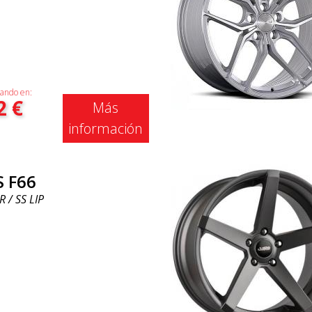
ando en:
2
€
Más
información
S F66
R / SS LIP