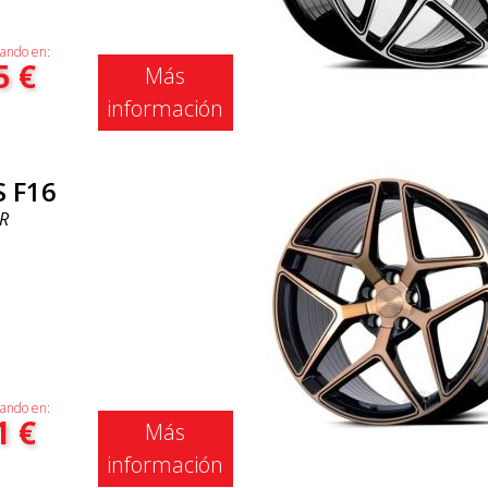
ando en:
5
€
Más
información
S F16
R
ando en:
1
€
Más
información