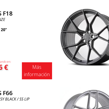
S F18
NZE
|
20"
ando en:
6
€
Más
información
S F66
Y BLACK / SS LIP