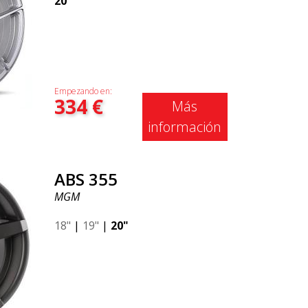
20"
Empezando en:
334
€
Más
información
ABS 355
MGM
18"
|
19"
|
20"