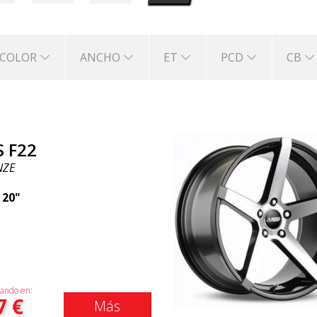
COLOR
ANCHO
ET
PCD
CB
S F22
NZE
|
20"
ando en:
7
€
Más