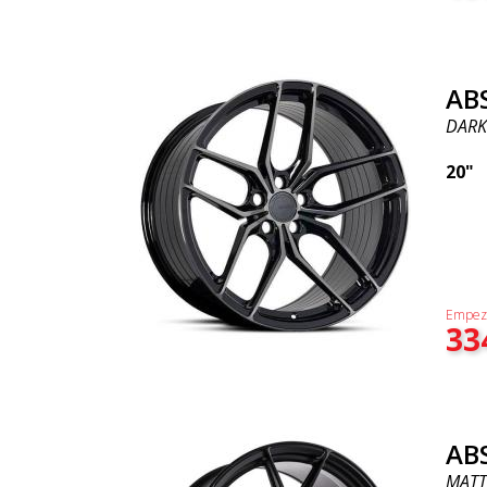
AB
DARK
20"
Empez
33
AB
MATT