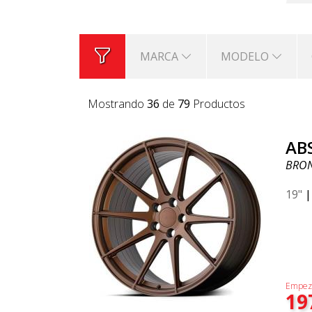
MARCA
MODELO
Mostrando
36
de
79
Productos
AB
BRO
19"
Empez
19