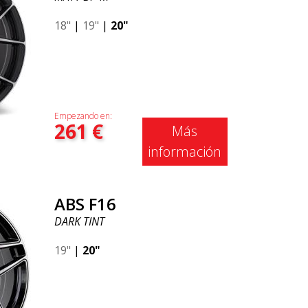
18"
|
19"
|
20"
Empezando en:
261
€
Más
información
ABS F16
DARK TINT
19"
|
20"