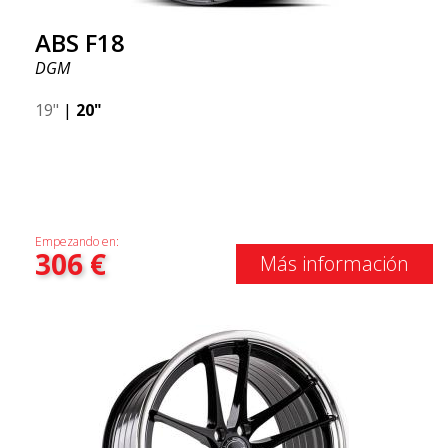
ABS F18
DGM
19"
|
20"
Empezando en:
306
€
Más información