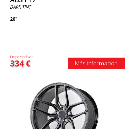
DARK TINT
20"
Empezando en:
334
€
Más información