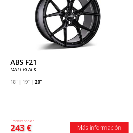
ABS F21
MATT BLACK
18"
|
19"
|
20"
Empezando en:
243
€
Más información