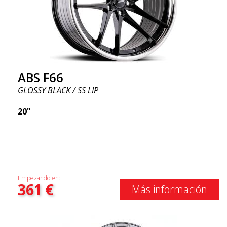
ABS F66
GLOSSY BLACK / SS LIP
20"
Empezando en:
361
€
Más información