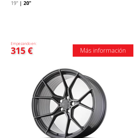
19"
|
20"
Empezando en:
315
€
Más información