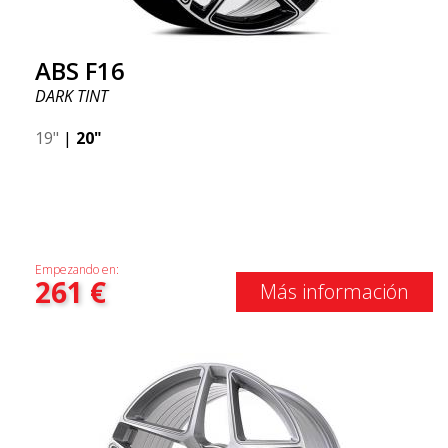
ABS F16
DARK TINT
19"
|
20"
Empezando en:
261
€
Más información