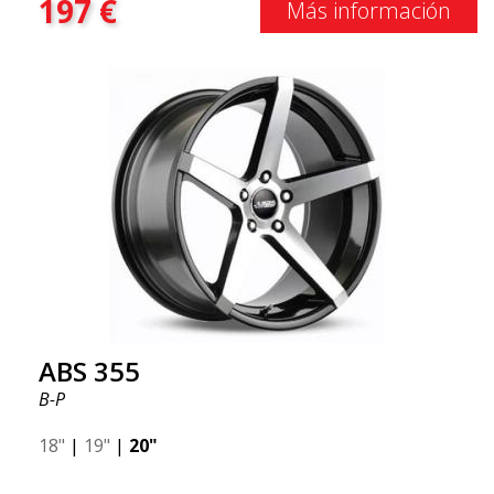
197
€
Más información
ABS 355
B-P
18"
|
19"
|
20"