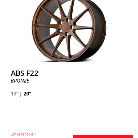
ABS F22
BRONZE
19"
|
20"
Empezando en: