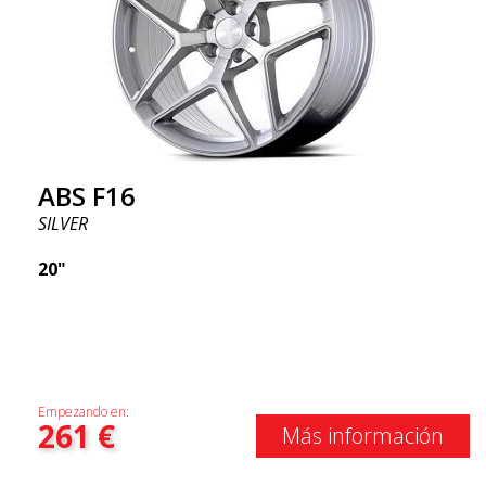
ABS F16
SILVER
20"
Empezando en:
261
€
Más información