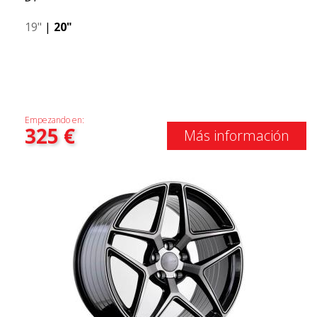
19"
|
20"
Empezando en:
325
€
Más información