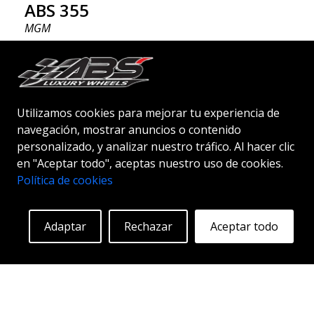
ABS 355
MGM
18"
|
19"
|
20"
Utilizamos cookies para mejorar tu experiencia de
navegación, mostrar anuncios o contenido
personalizado, y analizar nuestro tráfico. Al hacer clic
Empezando en:
261
€
en "Aceptar todo", aceptas nuestro uso de cookies.
Más información
Política de cookies
Adaptar
Rechazar
Aceptar todo