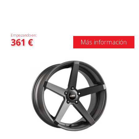
Empezando en:
361
€
Más información