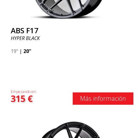
ABS F17
HYPER BLACK
19"
|
20"
Empezando en:
315
€
Más información