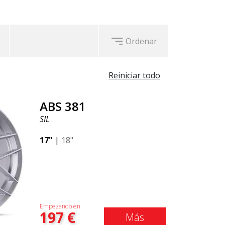
Ordenar
Reiniciar todo
ABS 381
SIL
17"
|
18"
Empezando en:
197
€
Más