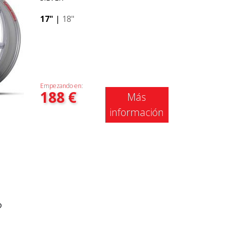
17"
|
18"
Empezando en:
188
€
Más
información
?