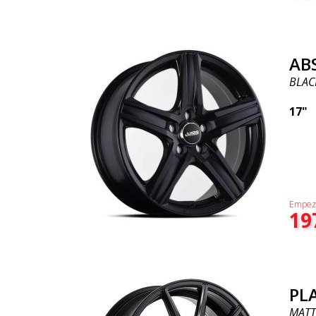
AB
BLAC
17"
Empez
19
PL
MATT