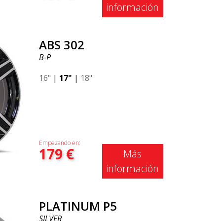
información
ABS 302
B-P
16"
|
17"
|
18"
Empezando en:
179
€
Más
información
PLATINUM P5
SILVER