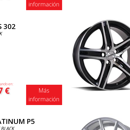
información
S 302
K
ando en:
7
€
Más
información
ATINUM P5
 BLACK