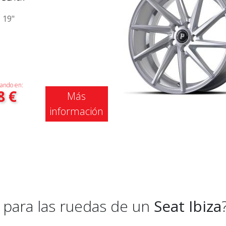
|
19"
ando en:
8
€
Más
información
para las ruedas de un
Seat Ibiza