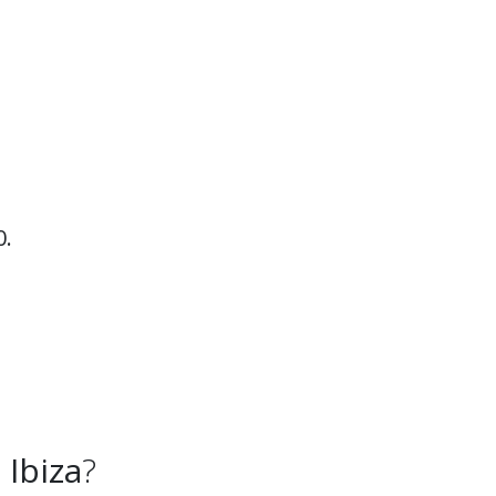
0.
 Ibiza
?