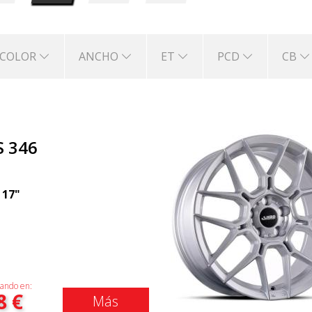
COLOR
ANCHO
ET
PCD
CB
S 346
|
17"
ando en:
8
€
Más