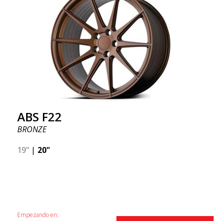
ABS F22
BRONZE
19"
|
20"
Empezando en: