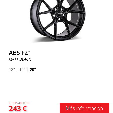
ABS F21
MATT BLACK
18"
|
19"
|
20"
Empezando en:
243
€
Más información