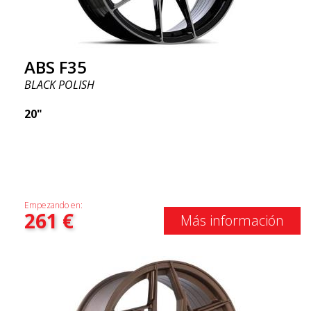
ABS F35
BLACK POLISH
20"
Empezando en:
261
€
Más información