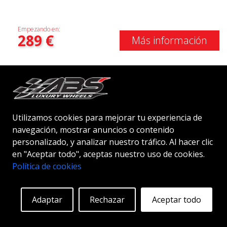
Empezando en:
289
€
Más información
Utilizamos cookies para mejorar tu experiencia de
navegación, mostrar anuncios o contenido
personalizado, y analizar nuestro tráfico. Al hacer clic
en "Aceptar todo", aceptas nuestro uso de cookies.
Política de cookies
Adaptar
Rechazar
Aceptar todo
ABS F33
HYPER BLACK