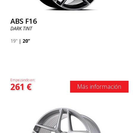
ABS F16
DARK TINT
19"
|
20"
Empezando en:
261
€
Más información