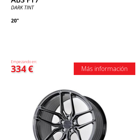
DARK TINT
20"
Empezando en:
334
€
Más información