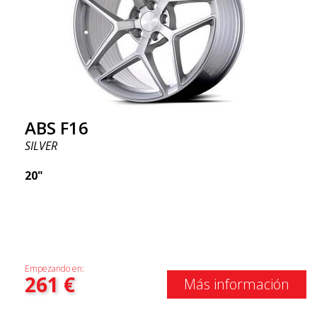
ABS F16
SILVER
20"
Empezando en:
261
€
Más información