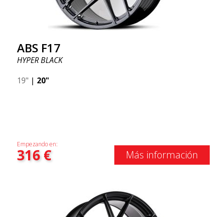
ABS F17
HYPER BLACK
19"
|
20"
Empezando en:
316
€
Más información