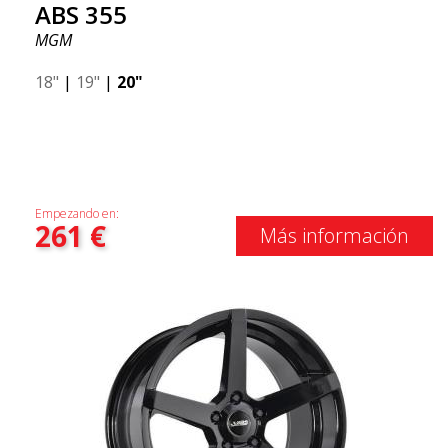
ABS 355
MGM
18"
|
19"
|
20"
Empezando en:
261
€
Más información