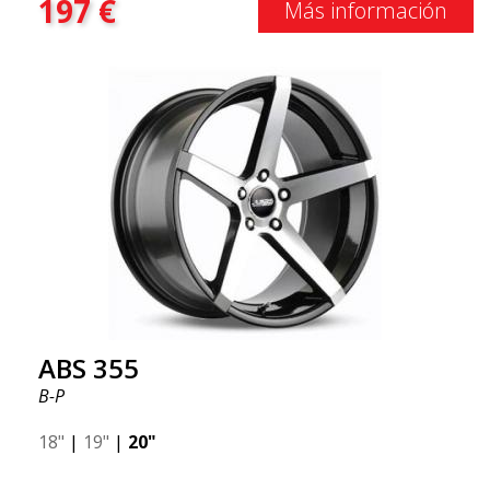
197
€
Más información
ABS 355
B-P
18"
|
19"
|
20"