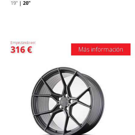
19"
|
20"
Empezando en:
316
€
Más información