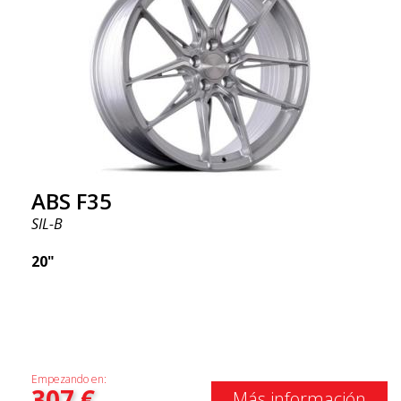
ABS F35
SIL-B
20"
Empezando en:
307
€
Más información