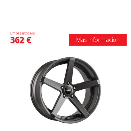
Empezando en:
362
€
Más información