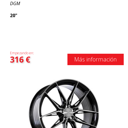
DGM
20"
Empezando en:
316
€
Más información