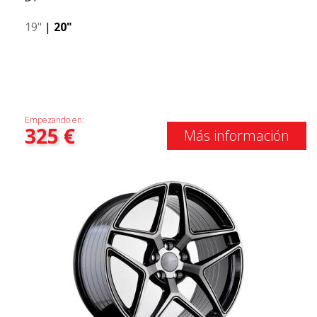
19"
|
20"
Empezando en:
325
€
Más información