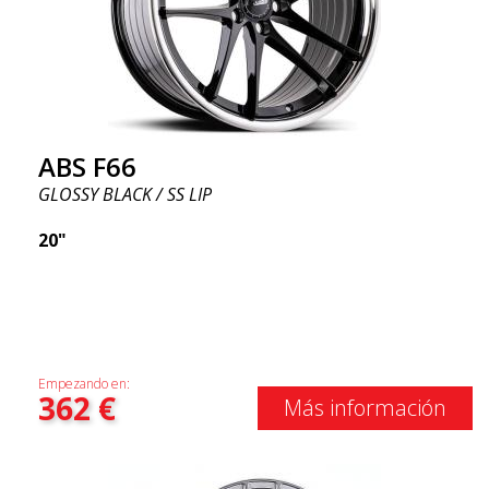
ABS F66
GLOSSY BLACK / SS LIP
20"
Empezando en:
362
€
Más información