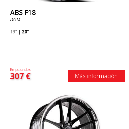
ABS F18
DGM
19"
|
20"
Empezando en:
307
€
Más información