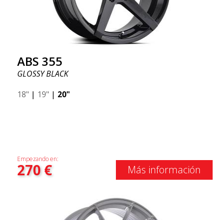
ABS 355
GLOSSY BLACK
18"
|
19"
|
20"
Empezando en:
270
€
Más información