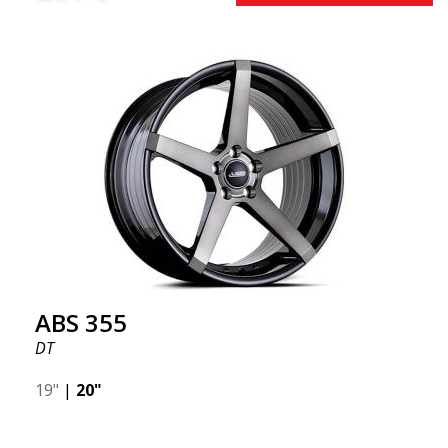
ABS 355
DT
19"
|
20"