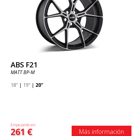
ABS F21
MATT BP-M
18"
|
19"
|
20"
Empezando en:
261
€
Más información