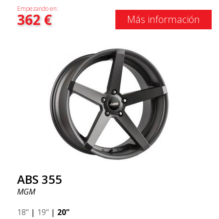
Empezando en:
362
€
Más información
ABS 355
MGM
18"
|
19"
|
20"