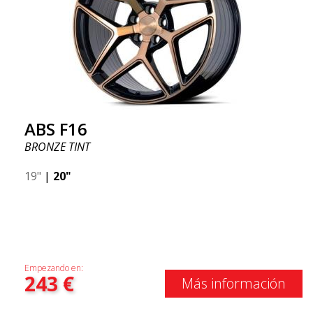
ABS F16
BRONZE TINT
19"
|
20"
Empezando en:
243
€
Más información