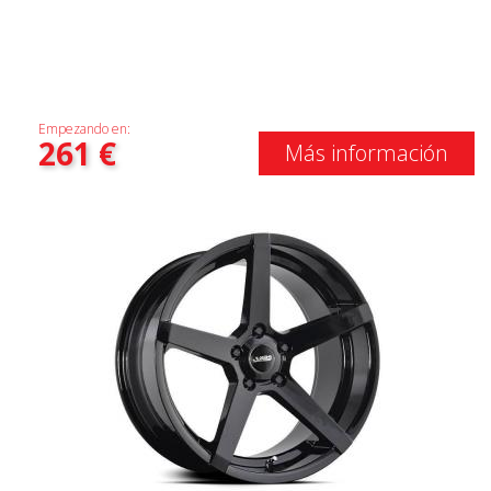
Empezando en:
261
€
Más información