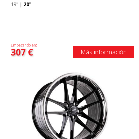
19"
|
20"
Empezando en:
307
€
Más información