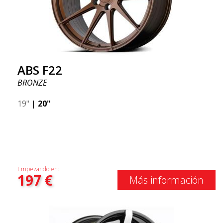
ABS F22
BRONZE
19"
|
20"
Empezando en:
197
€
Más información