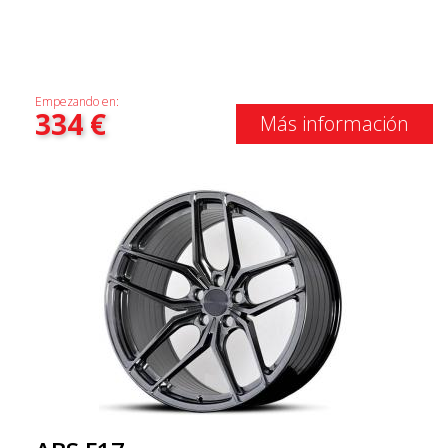
Empezando en:
334
€
Más información