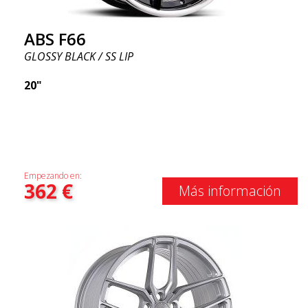
ABS F66
GLOSSY BLACK / SS LIP
20"
Empezando en:
362
€
Más información