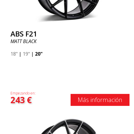
ABS F21
MATT BLACK
18"
|
19"
|
20"
Empezando en:
243
€
Más información