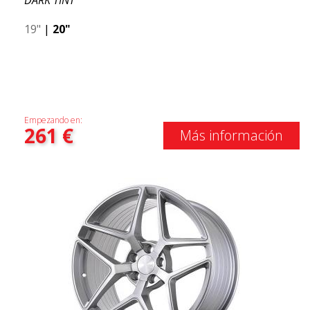
DARK TINT
19"
|
20"
Empezando en:
261
€
Más información