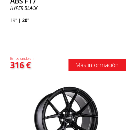
ABS F17
HYPER BLACK
19"
|
20"
Empezando en:
316
€
Más información