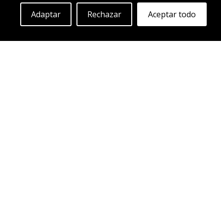
Adaptar
Rechazar
Aceptar todo
ABS F35
SIL-B
20"
Empezando en:
307
€
Más información