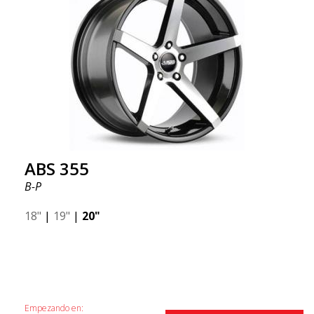
ABS 355
B-P
18"
|
19"
|
20"
Empezando en: