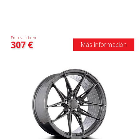
Empezando en:
307
€
Más información