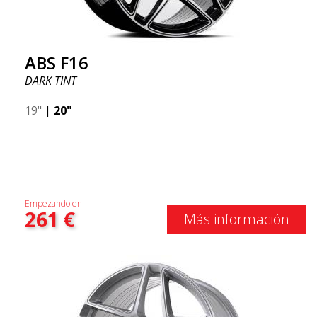
ABS F16
DARK TINT
19"
|
20"
Empezando en:
261
€
Más información