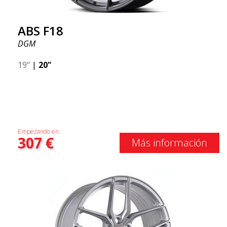
ABS F18
DGM
19"
|
20"
Empezando en:
307
€
Más información