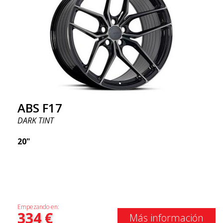
ABS F17
DARK TINT
20"
Empezando en:
334
€
Más información