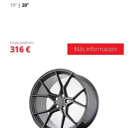
19"
|
20"
Empezando en:
316
€
Más información