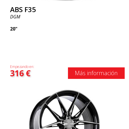
ABS F35
DGM
20"
Empezando en:
316
€
Más información