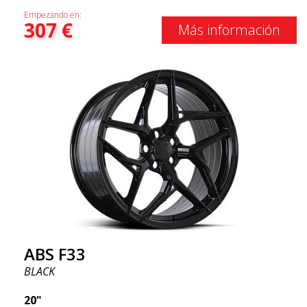
Empezando en:
307
€
Más información
ABS F33
BLACK
20"