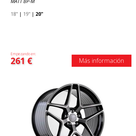
MATT BP-M
18"
|
19"
|
20"
Empezando en:
261
€
Más información