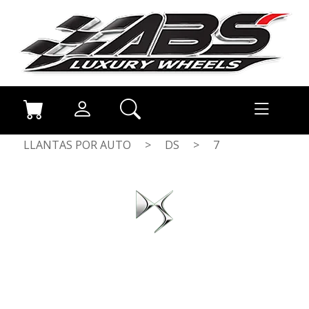
LLANTAS POR AUTO
>
DS
>
7