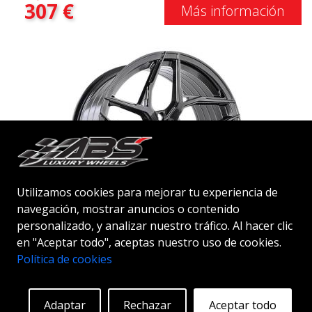
307
€
Más información
Utilizamos cookies para mejorar tu experiencia de
navegación, mostrar anuncios o contenido
personalizado, y analizar nuestro tráfico. Al hacer clic
ABS F33
en "Aceptar todo", aceptas nuestro uso de cookies.
HYPER BLACK
Política de cookies
20"
Adaptar
Rechazar
Aceptar todo