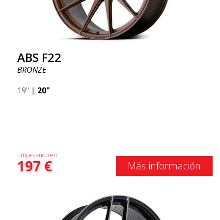
ABS F22
BRONZE
19"
|
20"
Empezando en:
197
€
Más información