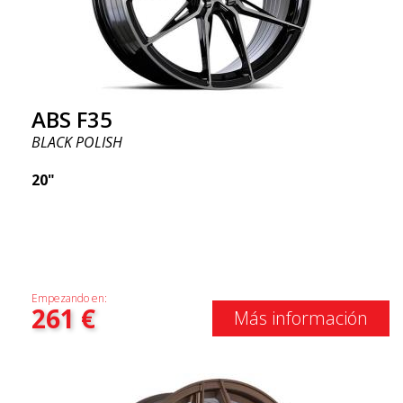
ABS F35
BLACK POLISH
20"
Empezando en:
261
€
Más información